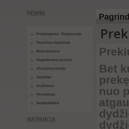
PASKYRA
Pagrind
Prek
Prisijungimas
/
Registracija
Pamiršau slaptažodį
Preki
Mano paskyra
Pageidavimų sąrašas
Bet k
Užsakymų istorija
prekę
Siuntiniai
Gražinimai
nuo p
Pervedimai
atgau
Naujienlaiškis
dydži
INFORMACIJA
dydži