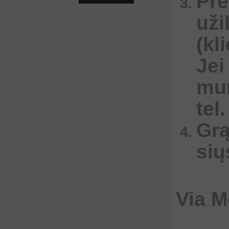
Pre
uži
(kl
Jei
mum
tel
Grą
sių
Via M