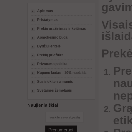
gavim
Apie mus
Pristatymas
Visai
Prekių grąžinimas ir keitimas
išlai
Apmokėjimo būdai
Dydžių lentelė
Prekė
Prekių priežiūra
Privatumo politika
Pre
Kupono kodas - 10% nuolaida
nau
Susisiekite su mumis
Svetainės žemėlapis
nep
Grą
Naujienlaiškiai
eti
Prenumeruoti