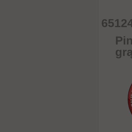
65124
Pi
gr