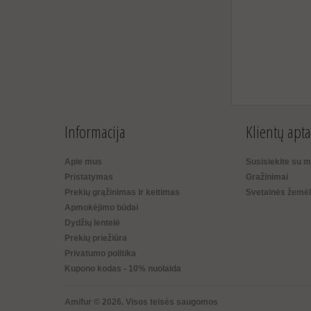
Informacija
Klientų apt
Apie mus
Susisiekite su 
Pristatymas
Gražinimai
Prekių grąžinimas ir keitimas
Svetainės žemėl
Apmokėjimo būdai
Dydžių lentelė
Prekių priežiūra
Privatumo politika
Kupono kodas - 10% nuolaida
Amifur © 2026. Visos teisės saugomos