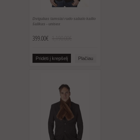
Dvigubas tamsiai rudo sabalo kailio
šalikas - unisex
399.00€
1,190.00€
Pridėti į krepšelį
Plačiau