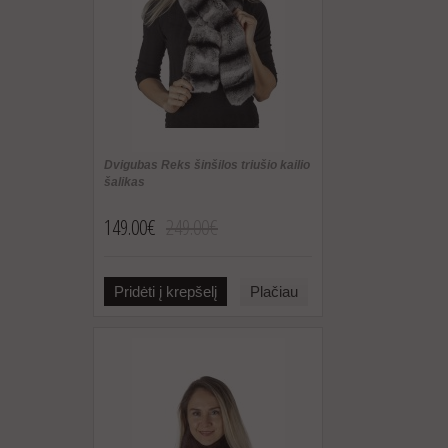
Dvigubas Reks šinšilos triušio kailio
šalikas
149.00€
249.00€
Pridėti į krepšelį
Plačiau