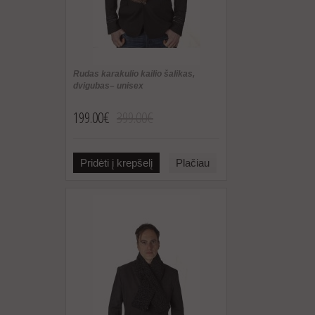
Rudas karakulio kailio šalikas,
dvigubas– unisex
199.00€
399.00€
Pridėti į krepšelį
Plačiau