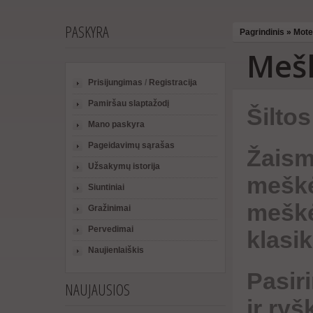
PASKYRA
Pagrindinis
»
Mote
Mešk
Prisijungimas
/
Registracija
Pamiršau slaptažodį
Šiltos
Mano paskyra
Pageidavimų sąrašas
Žaism
Užsakymų istorija
meškėn
Siuntiniai
meškė
Gražinimai
Pervedimai
klasi
Naujienlaiškis
Pasiri
NAUJAUSIOS
ir ry