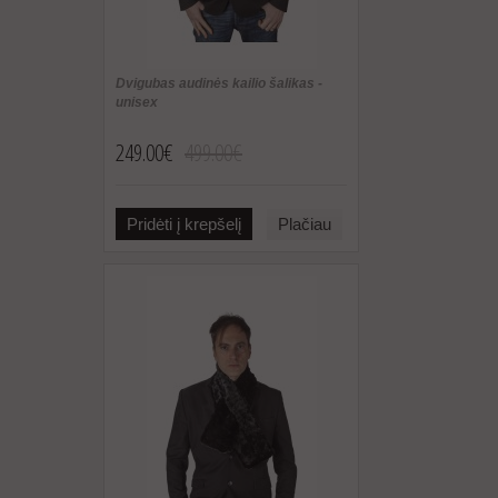
Dvigubas audinės kailio šalikas -
unisex
249.00€
499.00€
Pridėti į krepšelį
Plačiau