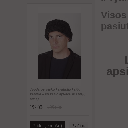
Visos
pasiūt
aps
Juoda persiško karakulio kailio
kepurė – su kailio apvadu iš abiejų
pusių
199.00€
299.00€
Pridėti į krepšelį
Plačiau