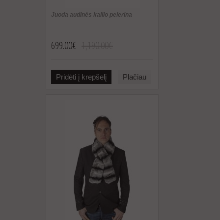
Juoda audinės kailio pelerina
699.00€
1,190.00€
Pridėti į krepšelį
Plačiau