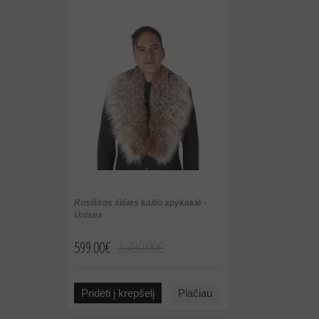
Rusiškos lūšies kailio apykaklė -
Unisex
599.00€
1,490.00€
Pridėti į krepšelį
Plačiau