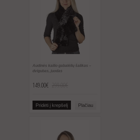
Audinės kailio gabalėlių šalikas –
dvigubas, juodas
149.00€
299.00€
Pridėti į krepšelį
Plačiau