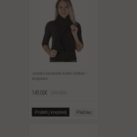
Juodas karakulio kailio šalikas –
dvigubas
149.00€
399.00€
Pridėti į krepšelį
Plačiau