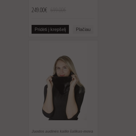
249.00€
699.00€
Pridėti į krepšelį
Plačiau
Juodos audinės kailio šalikas-mova