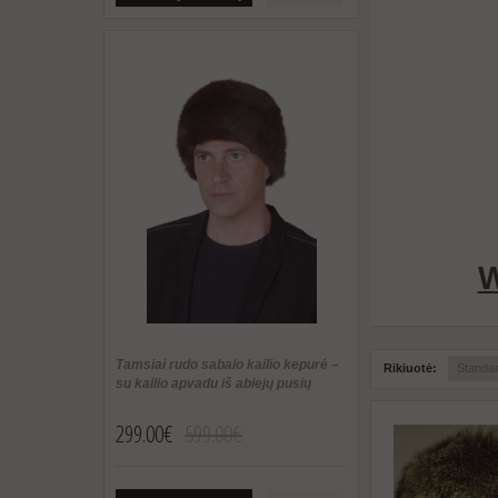
W
Tamsiai rudo sabalo kailio kepurė –
Rikiuotė:
su kailio apvadu iš abiejų pusių
299.00€
599.00€