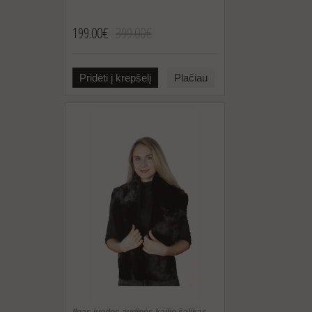
199.00€
399.00€
Pridėti į krepšelį
Plačiau
Ilgas juodos audinės kailio šalikas