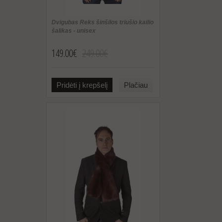
Dvigubas Reks šinšilos triušio kailio
šalikas - unisex
149.00€
249.00€
Pridėti į krepšelį
Plačiau