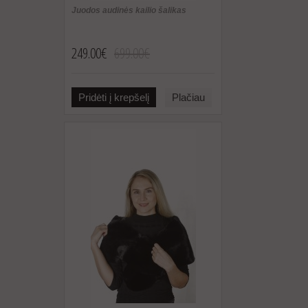
Juodos audinės kailio šalikas
249.00€
699.00€
Pridėti į krepšelį
Plačiau