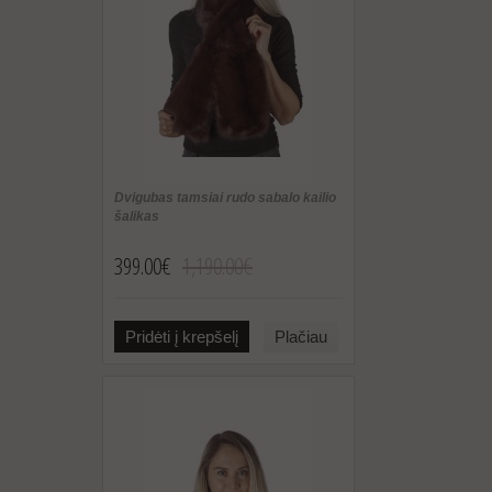
Dvigubas tamsiai rudo sabalo kailio
šalikas
399.00€
1,190.00€
Pridėti į krepšelį
Plačiau