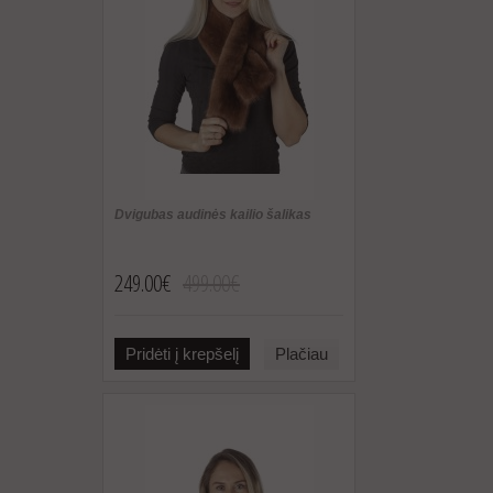
Dvigubas audinės kailio šalikas
249.00€
499.00€
Pridėti į krepšelį
Plačiau