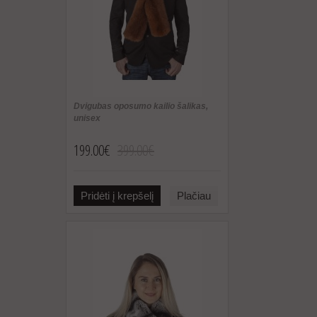
Dvigubas oposumo kailio šalikas,
unisex
199.00€
399.00€
Pridėti į krepšelį
Plačiau