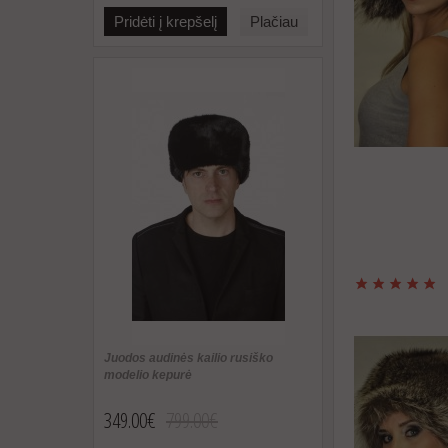
Pridėti į krepšelį
Plačiau
Juodos audinės kailio rusiško
modelio kepurė
349.00€
799.00€