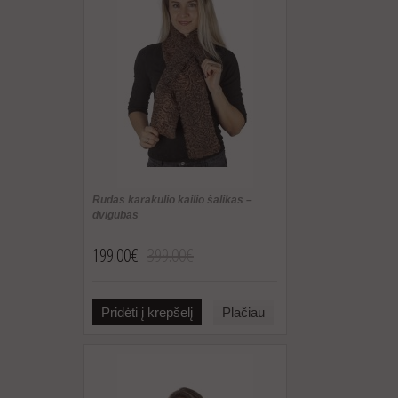
Rudas karakulio kailio šalikas –
dvigubas
199.00€
399.00€
Pridėti į krepšelį
Plačiau