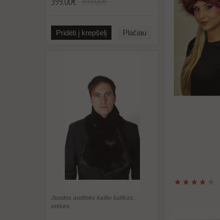
399.00€
999.00€
Pridėti į krepšelį
Plačiau
Juodos audinės kailio šalikas,
unisex