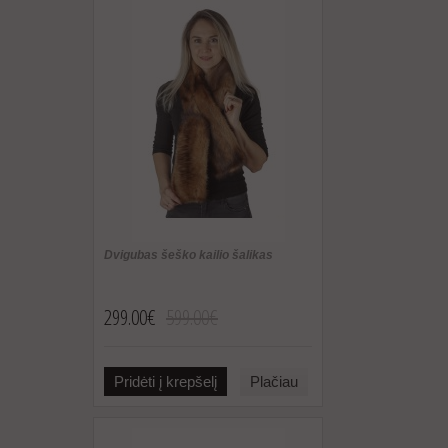
Dvigubas šeško kailio šalikas
299.00€
599.00€
Pridėti į krepšelį
Plačiau