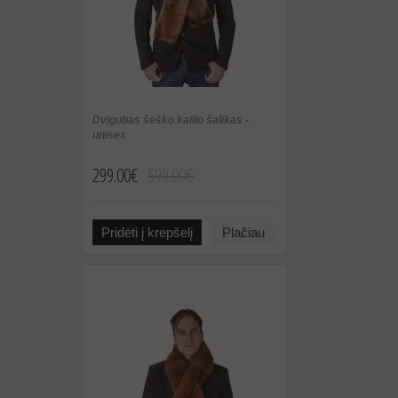
Dvigubas šeško kailio šalikas -
unisex
299.00€
599.00€
Pridėti į krepšelį
Plačiau