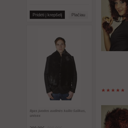
Pridėti į krepšelį
Plačiau
Ilgas juodos audinės kailio šalikas,
unisex