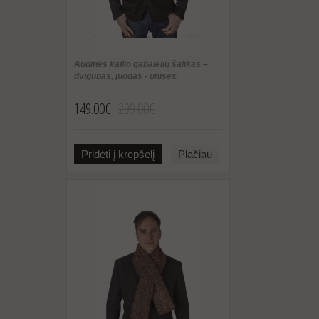
Audinės kailio gabalėlių šalikas –
dvigubas, juodas - unisex
149.00€
299.00€
Pridėti į krepšelį
Plačiau