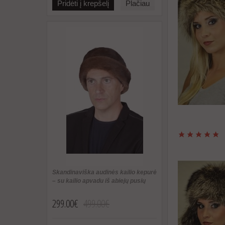
Pridėti į krepšelį
Plačiau
Skandinaviška audinės kailio kepurė
– su kailio apvadu iš abiejų pusių
299.00€
499.00€