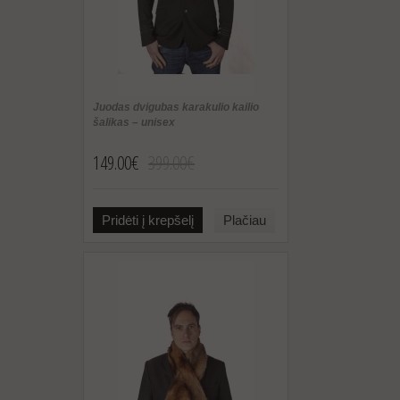
Juodas dvigubas karakulio kailio
šalikas – unisex
149.00€
399.00€
Pridėti į krepšelį
Plačiau