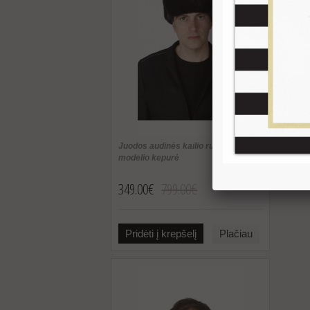
Rodoma
Juodos audinės kailio rusiško
modelio kepurė
349.00€
799.00€
Pridėti į krepšelį
Plačiau