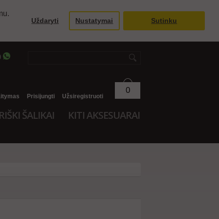
mu.
Uždaryti
Nustatymai
Sutinku
9
0
aitymas
Prisijungti
Užsiregistruoti
RIŠKI ŠALIKAI
KITI AKSESUARAI