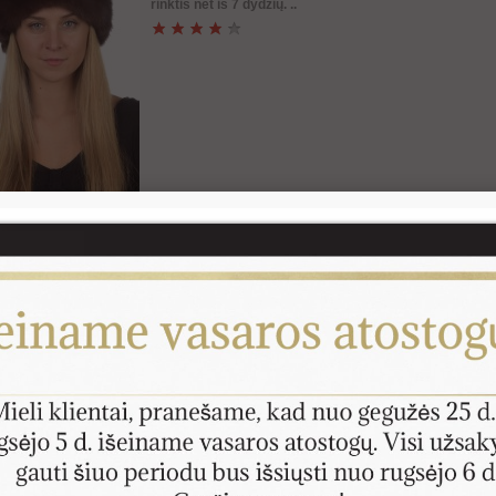
rinktis net iš 7 dydžių. ..
Klasikinio modelio sabalo kailio kepurė
Klasikinė sabalo kailio kepurė. Sabalo kailis yra ypač 
brangiausias iš visų kailių, nes šių gyvūnėlių yra mažai
Spalva natūrali šviesiai ruda. Pasiūta Italijoje. ..