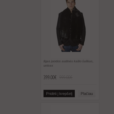
Ilgas juodos audinės kailio šalikas,
unisex
399.00€
999.00€
Pridėti į krepšelį
Plačiau