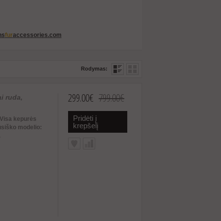
ns
fur
accessories.com
Rodymas:
299.00€
799.00€
i ruda,
Pridėti į
 Visa kepurės
krepšelį
Rusiško modelio:
.