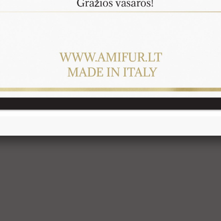
 nuo 1 iki 4 iš 4 (1 puslapių)