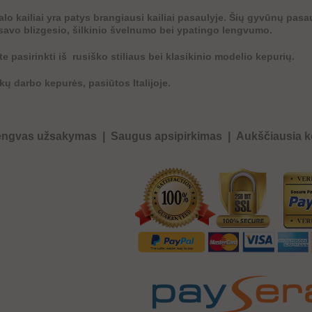
lo kailiai yra patys brangiausi kailiai pasaulyje. Šių gyvūnų pasau
savo blizgesio, šilkinio švelnumo bei ypatingo lengvumo.
te pasirinkti iš rusiško stiliaus bei klasikinio modelio kepurių.
ų darbo kepurės, pasiūtos Italijoje.
engvas užsakymas
|
Saugus apsipirkimas
|
Aukščiausia 