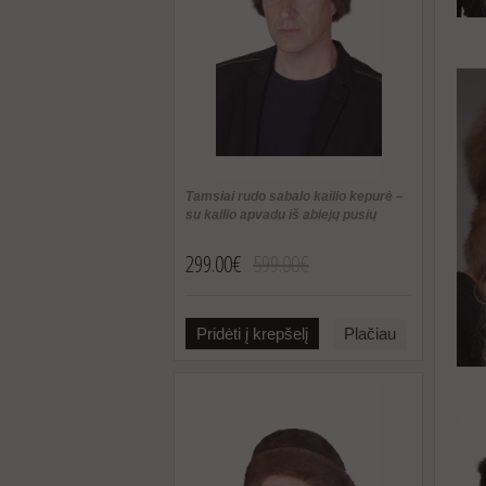
Tamsiai rudo sabalo kailio kepurė –
su kailio apvadu iš abiejų pusių
299.00€
599.00€
Pridėti į krepšelį
Plačiau