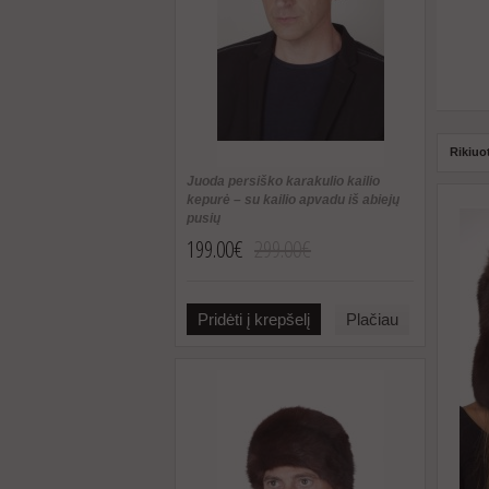
Rikiuo
Juoda persiško karakulio kailio
kepurė – su kailio apvadu iš abiejų
pusių
199.00€
299.00€
Pridėti į krepšelį
Plačiau