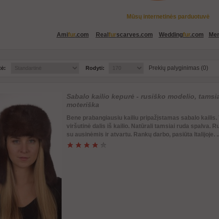
Mūsų internetinės parduotuvė
Ami
fur
.com
Real
fur
scarves.com
Wedding
fur
.com
Me
Prekių palyginimas (0)
tė:
Rodyti:
Sabalo kailio kepurė - rusiško modelio, tamsia
moteriška
Bene prabangiausiu kailiu pripažįstamas sabalo kailis.
viršutinė dalis iš kailio. Natūrali tamsiai ruda spalva. 
su ausinėmis ir atvartu. Rankų darbo, pasiūta Italijoje. .