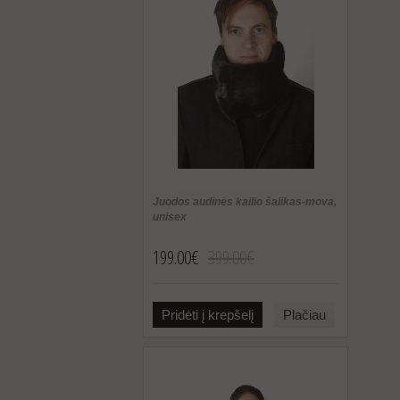
Juodos audinės kailio šalikas-mova,
unisex
199.00€
399.00€
Pridėti į krepšelį
Plačiau