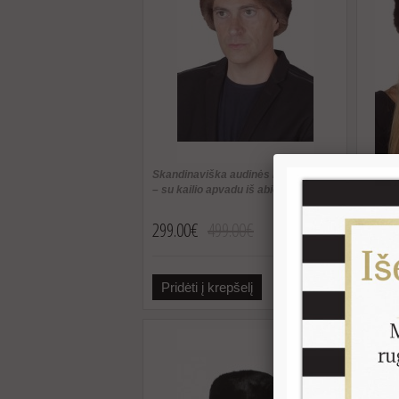
Skandinaviška audinės kailio kepurė
– su kailio apvadu iš abiejų pusių
299.00€
499.00€
Pridėti į krepšelį
Plačiau