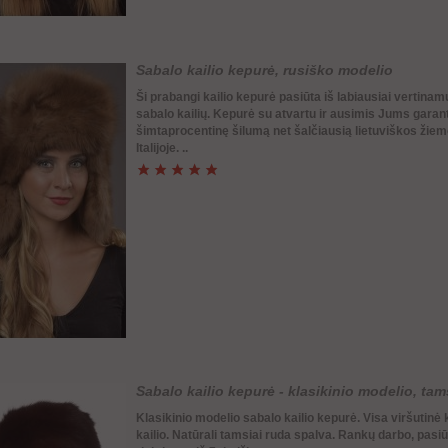
Sabalo kailio kepurė, rusiško modelio
Ši prabangi kailio kepurė pasiūta iš labiausiai vertinam
sabalo kailių. Kepurė su atvartu ir ausimis Jums garan
šimtaprocentinę šilumą net šalčiausią lietuviškos žiem
Italijoje. ..
Sabalo kailio kepurė - klasikinio modelio, tam
Klasikinio modelio sabalo kailio kepurė. Visa viršutinė 
kailio. Natūrali tamsiai ruda spalva. Rankų darbo, pasiūta