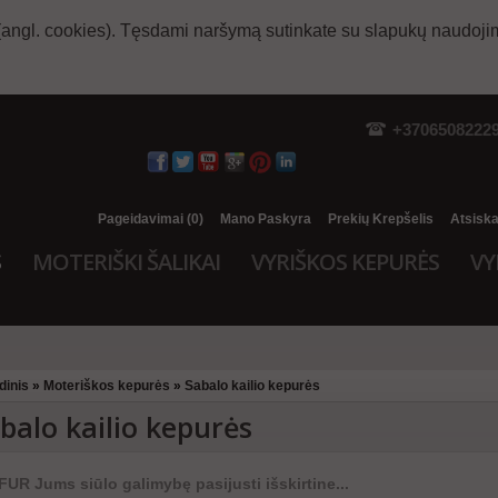
(angl. cookies). Tęsdami naršymą sutinkate su slapukų naudoji
+3706508222
Pageidavimai (0)
Mano Paskyra
Prekių Krepšelis
Atsisk
S
MOTERIŠKI ŠALIKAI
VYRIŠKOS KEPURĖS
VY
dinis
»
Moteriškos kepurės
»
Sabalo kailio kepurės
balo kailio kepurės
UR Jums siūlo galimybę pasijusti išskirtine...