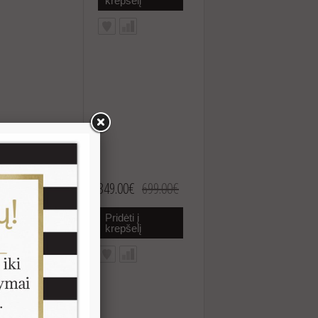
krepšelį
349.00€
699.00€
vertinamas ir yra
Pridėti į
 pasaulyje.
krepšelį