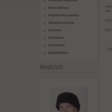
Pamiršau slaptažodį
Saba
Mano paskyra
dėl 
Pageidavimų sąrašas
Gali
Užsakymų istorija
Rank
Siuntiniai
Gražinimai
Pervedimai
L
Naujienlaiškis
NAUJAUSIOS