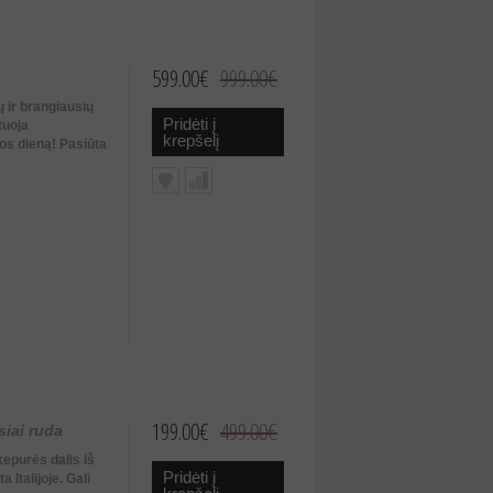
599.00€
999.00€
ų ir brangiausių
Pridėti į
tuoja
krepšelį
os dieną! Pasiūta
199.00€
499.00€
siai ruda
kepurės dalis iš
Pridėti į
 Italijoje. Gali