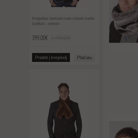
Dvigubas tamsiai rudo sabalo kailio
šalikas - unisex
399.00€
1,190.00€
Pridėti į krepšelį
Plačiau