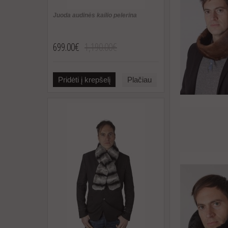
Juoda audinės kailio pelerina
699.00€
1,190.00€
Pridėti į krepšelį
Plačiau