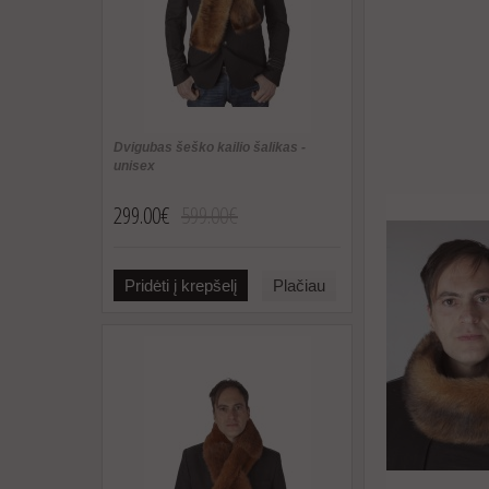
Dvigubas šeško kailio šalikas -
unisex
299.00€
599.00€
Pridėti į krepšelį
Plačiau