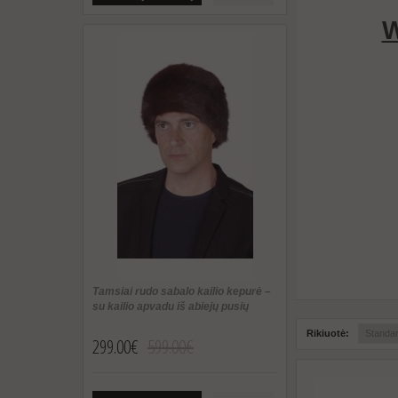
W
Tamsiai rudo sabalo kailio kepurė –
su kailio apvadu iš abiejų pusių
Rikiuotė:
299.00€
599.00€