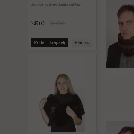
Juodos audinės kailio šalikas
249.00€
699.00€
Pridėti į krepšelį
Plačiau