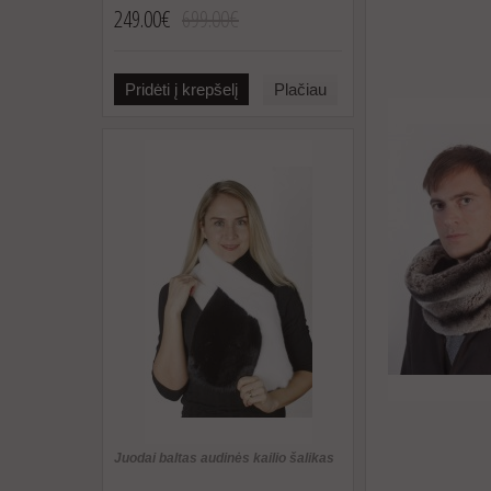
249.00€
699.00€
Pridėti į krepšelį
Plačiau
Juodai baltas audinės kailio šalikas