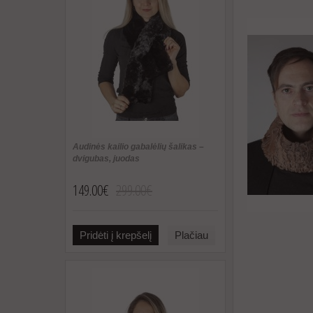
Audinės kailio gabalėlių šalikas –
dvigubas, juodas
149.00€
299.00€
Pridėti į krepšelį
Plačiau