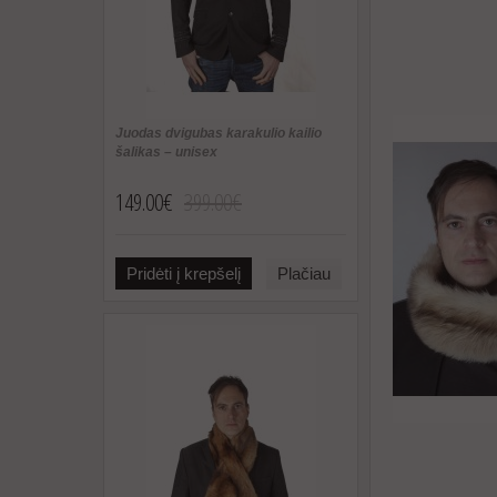
Juodas dvigubas karakulio kailio
šalikas – unisex
149.00€
399.00€
Pridėti į krepšelį
Plačiau