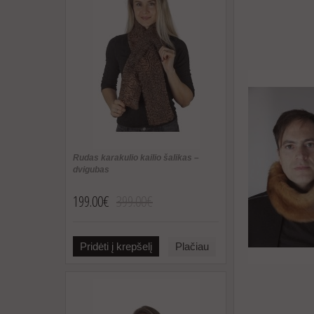
Rudas karakulio kailio šalikas –
dvigubas
199.00€
399.00€
Pridėti į krepšelį
Plačiau