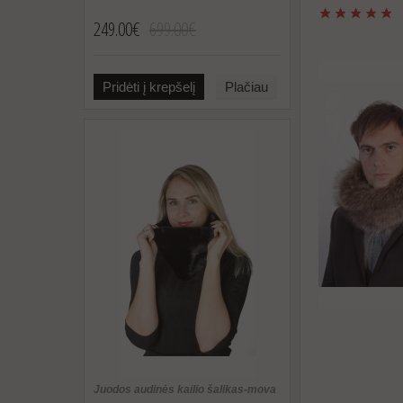
249.00€
699.00€
Pridėti į krepšelį
Plačiau
Juodos audinės kailio šalikas-mova