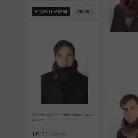
Pridėti į krepšelį
Plačiau
Juodos audinės kailio šalikas-mova,
unisex
199.00€
399.00€