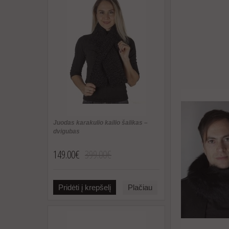
Juodas karakulio kailio šalikas –
dvigubas
149.00€
399.00€
Pridėti į krepšelį
Plačiau