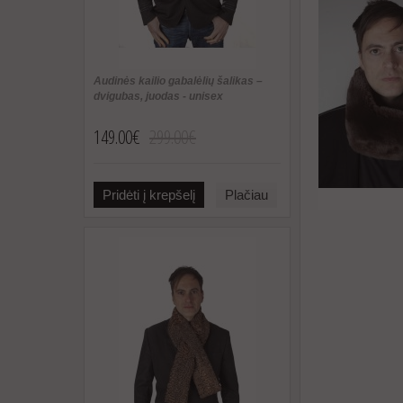
Audinės kailio gabalėlių šalikas –
dvigubas, juodas - unisex
149.00€
299.00€
Pridėti į krepšelį
Plačiau