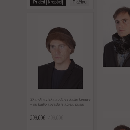
Pridėti į krepšelį
Plačiau
Skandinaviška audinės kailio kepurė
– su kailio apvadu iš abiejų pusių
299.00€
499.00€