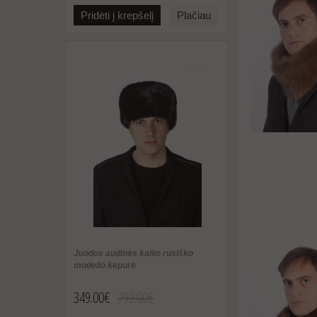
Pridėti į krepšelį
Plačiau
Juodos audinės kailio rusiško
modelio kepurė
349.00€
799.00€