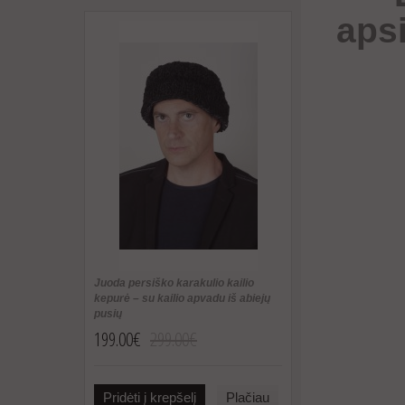
aps
Juoda persiško karakulio kailio
kepurė – su kailio apvadu iš abiejų
pusių
199.00€
299.00€
Pridėti į krepšelį
Plačiau