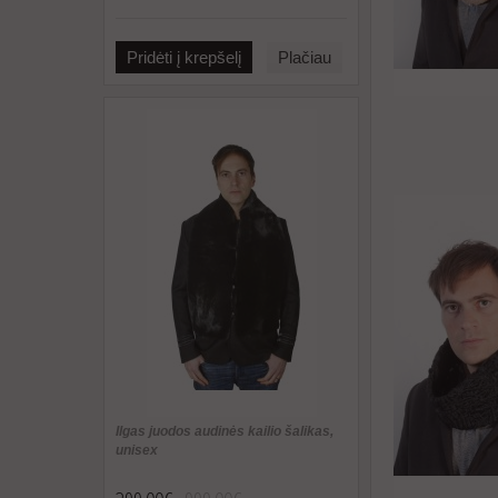
Pridėti į krepšelį
Plačiau
Ilgas juodos audinės kailio šalikas,
unisex