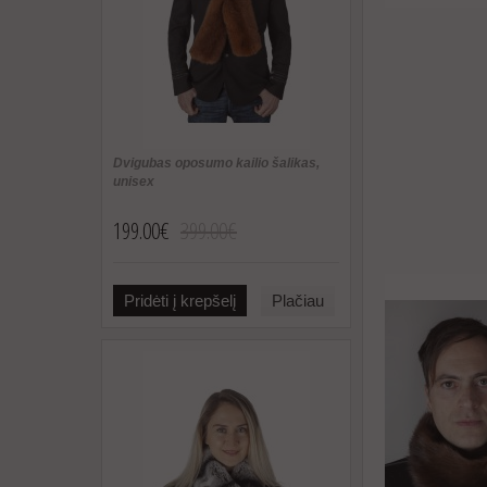
Dvigubas oposumo kailio šalikas,
unisex
199.00€
399.00€
Pridėti į krepšelį
Plačiau