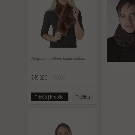
Dvigubas audinės kailio šalikas
249.00€
499.00€
Pridėti į krepšelį
Plačiau