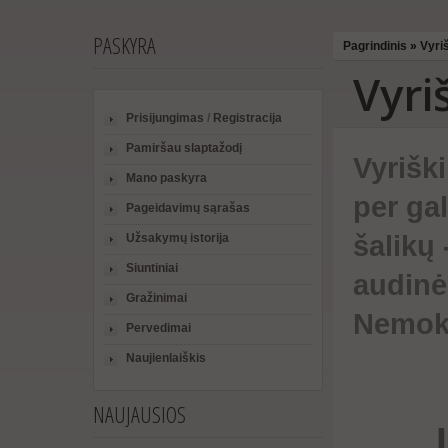
PASKYRA
Pagrindinis
»
Vyriš
Vyri
Prisijungimas
/
Registracija
Pamiršau slaptažodį
Vyriški
Mano paskyra
per ga
Pageidavimų sąrašas
šalikų
Užsakymų istorija
Siuntiniai
audinės
Gražinimai
Nemoka
Pervedimai
Naujienlaiškis
NAUJAUSIOS