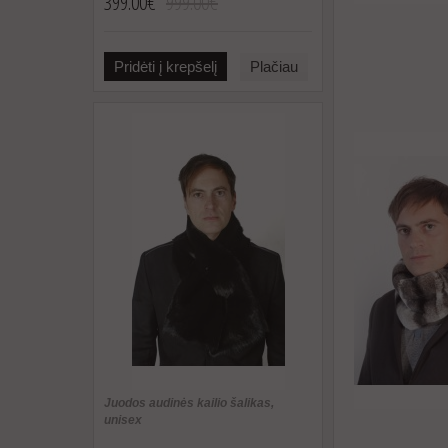
399.00€
999.00€
Pridėti į krepšelį
Plačiau
Juodos audinės kailio šalikas,
unisex