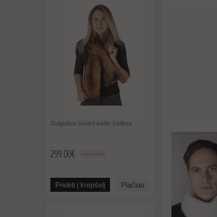
Dvigubas šeško kailio šalikas
299.00€
599.00€
Pridėti į krepšelį
Plačiau