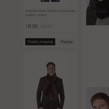
Dvigubas Reks šinšilos triušio kailio
šalikas - unisex
149.00€
249.00€
Pridėti į krepšelį
Plačiau