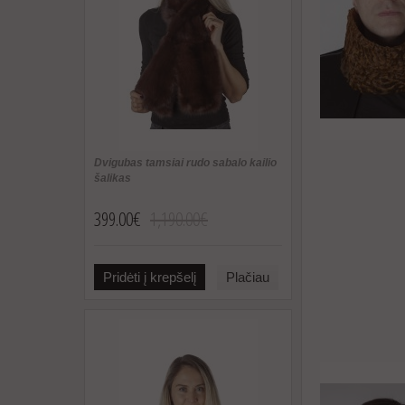
Dvigubas tamsiai rudo sabalo kailio
šalikas
399.00€
1,190.00€
Pridėti į krepšelį
Plačiau