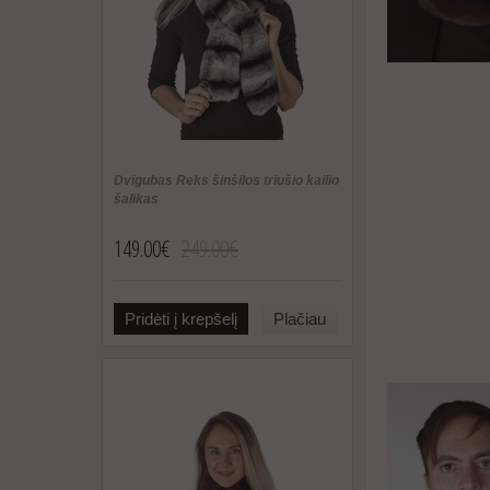
Dvigubas Reks šinšilos triušio kailio
šalikas
149.00€
249.00€
Pridėti į krepšelį
Plačiau