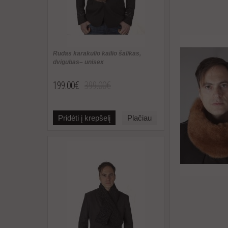
Rudas karakulio kailio šalikas,
dvigubas– unisex
199.00€
399.00€
Pridėti į krepšelį
Plačiau