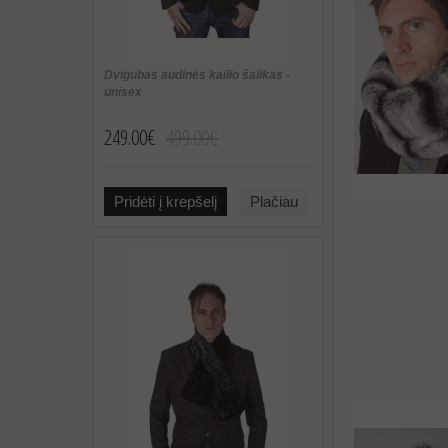
Dvigubas audinės kailio šalikas -
unisex
249.00€
499.00€
Pridėti į krepšelį
Plačiau