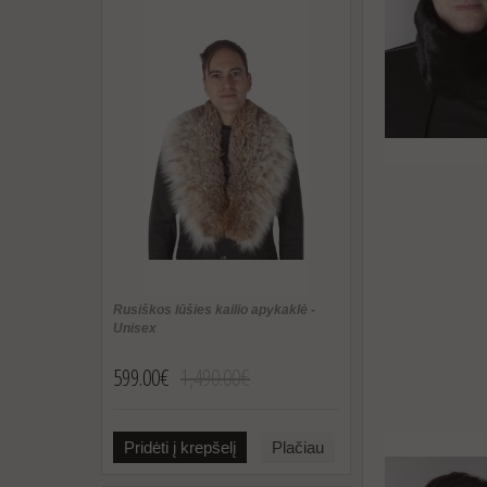
Rusiškos lūšies kailio apykaklė -
Unisex
599.00€
1,490.00€
Pridėti į krepšelį
Plačiau