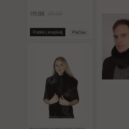
199.00€
399.00€
Pridėti į krepšelį
Plačiau
Ilgas juodos audinės kailio šalikas