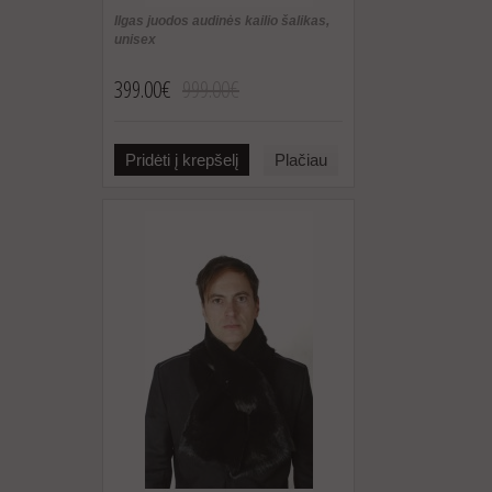
Ilgas juodos audinės kailio šalikas,
unisex
399.00€
999.00€
Pridėti į krepšelį
Plačiau