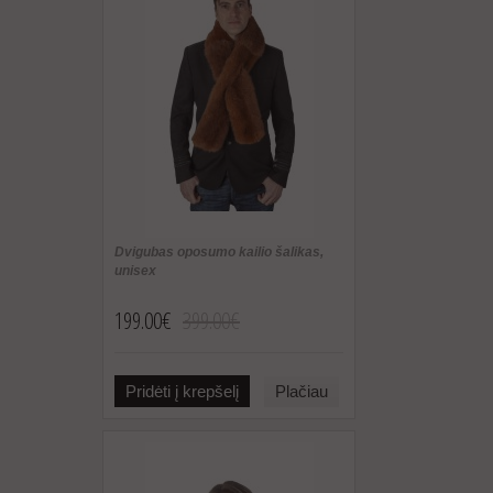
Dvigubas oposumo kailio šalikas,
unisex
199.00€
399.00€
Pridėti į krepšelį
Plačiau