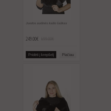
Juodos audinės kailio šalikas
249.00€
699.00€
Pridėti į krepšelį
Plačiau