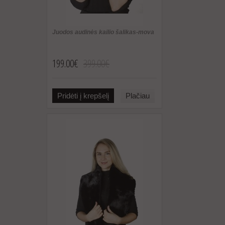
Juodos audinės kailio šalikas-mova
199.00€
399.00€
Pridėti į krepšelį
Plačiau