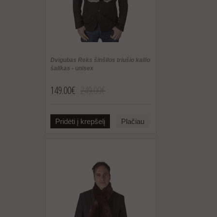
Dvigubas Reks šinšilos triušio kailio
šalikas - unisex
149.00€
249.00€
Pridėti į krepšelį
Plačiau