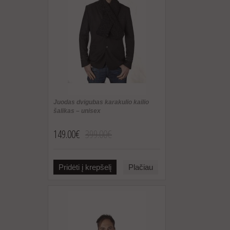
Juodas dvigubas karakulio kailio
šalikas – unisex
149.00€
399.00€
Pridėti į krepšelį
Plačiau