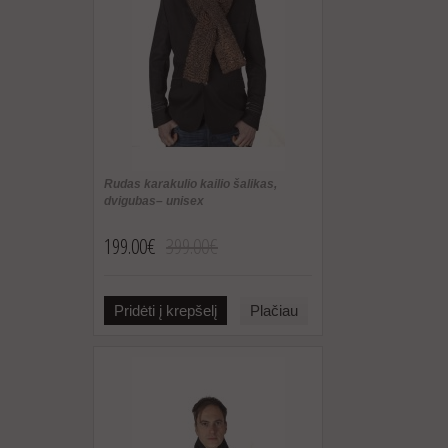
Rudas karakulio kailio šalikas,
dvigubas– unisex
199.00€
399.00€
Pridėti į krepšelį
Plačiau