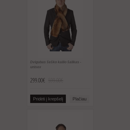
Dvigubas šeško kailio šalikas -
unisex
299.00€
599.00€
Pridėti į krepšelį
Plačiau