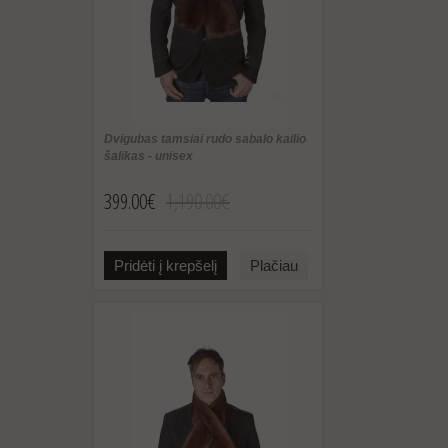
Dvigubas tamsiai rudo sabalo kailio
šalikas - unisex
399.00€
1,190.00€
Pridėti į krepšelį
Plačiau