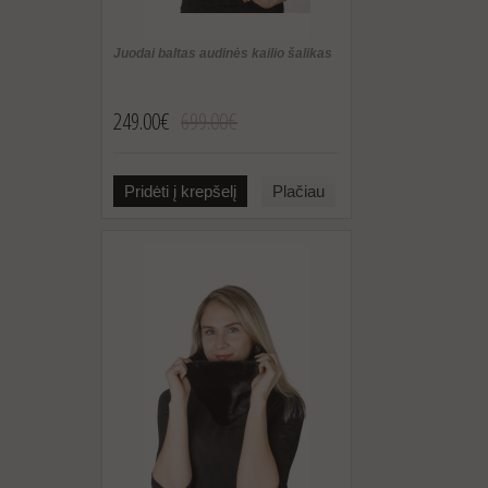
Juodai baltas audinės kailio šalikas
249.00€
699.00€
Pridėti į krepšelį
Plačiau