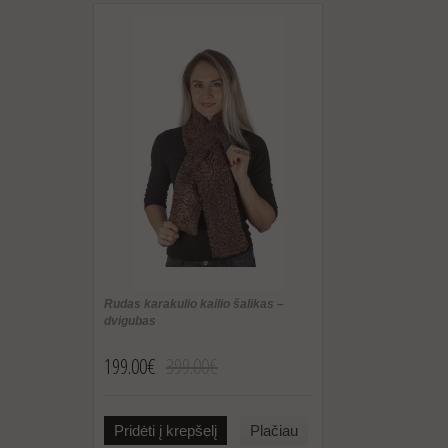
Rudas karakulio kailio šalikas –
dvigubas
199.00€
399.00€
Pridėti į krepšelį
Plačiau