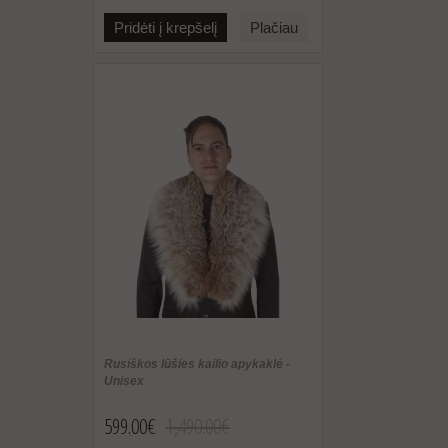
Pridėti į krepšelį
Plačiau
Rusiškos lūšies kailio apykaklė -
Unisex
599.00€
1,490.00€