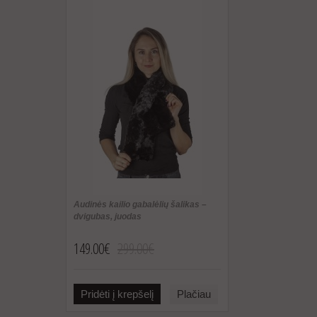
Audinės kailio gabalėlių šalikas –
dvigubas, juodas
149.00€
299.00€
Pridėti į krepšelį
Plačiau