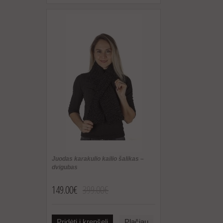
Juodas karakulio kailio šalikas –
dvigubas
149.00€
399.00€
Pridėti į krepšelį
Plačiau