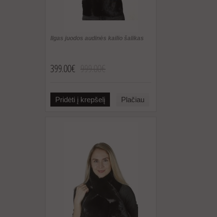
Ilgas juodos audinės kailio šalikas
399.00€
999.00€
Pridėti į krepšelį
Plačiau