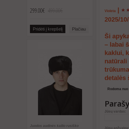
299.00€
499.00€
|
Violeta
2025/10
Pridėti į krepšelį
Plačiau
Ši apyk
– labai 
kaklui, 
natūrali
trūkumas
detalės 
Rodoma nuo 1 
Parašy
Jūsų vardas:
Juodos audinės kailio rusiško
Jūsų apžvalga