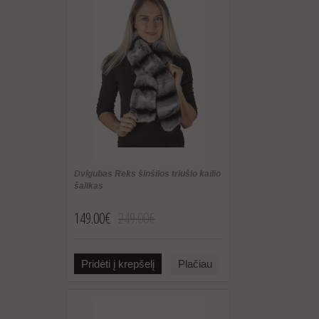
Dvigubas Reks šinšilos triušio kailio
šalikas
149.00€
249.00€
Pridėti į krepšelį
Plačiau