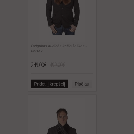
Dvigubas audinės kailio šalikas -
unisex
249.00€
499.00€
Pridėti į krepšelį
Plačiau