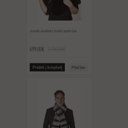
Juoda audinės kailio pelerina
699.00€
1,190.00€
Pridėti į krepšelį
Plačiau