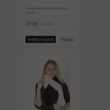
Juodos audinės kailio šalikas,
unisex
249.00€
699.00€
Pridėti į krepšelį
Plačiau