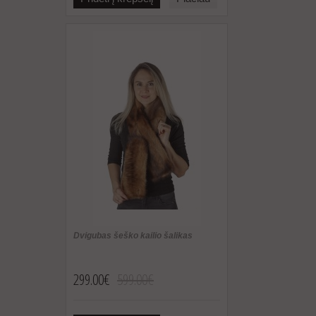
Dvigubas šeško kailio šalikas
299.00€
599.00€