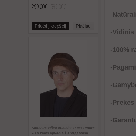
299.00€
599.00€
-Natūral
Pridėti į krepšelį
Plačiau
-Vidinis
-100% r
-Pagamin
-Gamybo
-Prekės
-Garant
Skandinaviška audinės kailio kepurė
– su kailio apvadu iš abiejų pusių