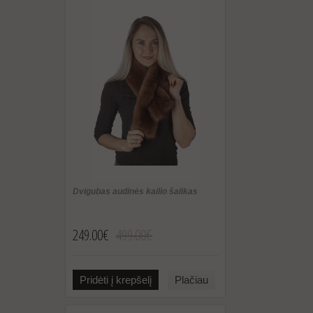
Dvigubas audinės kailio šalikas
249.00€
499.00€
Pridėti į krepšelį
Plačiau