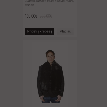
Juodos audinės kailio šalikas-mova,
unisex
199.00€
399.00€
Pridėti į krepšelį
Plačiau