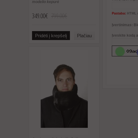
modelio kepurė
349.00€
799.00€
Pastaba:
HTML n
Įvertinimas:
Bl
Pridėti į krepšelį
Plačiau
Įveskite kodą 