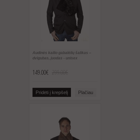
Audinės kailio gabalėlių šalikas –
dvigubas, juodas - unisex
149.00€
299.00€
Pridėti į krepšelį
Plačiau