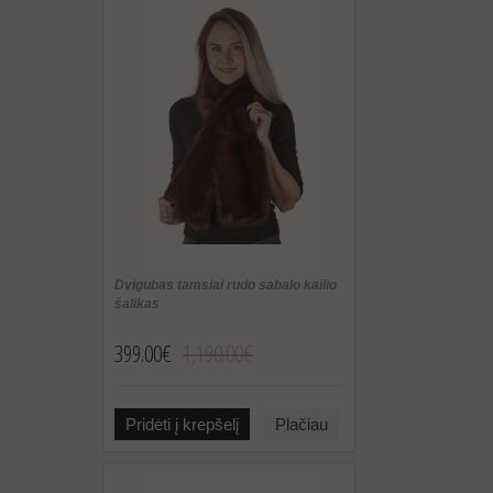
Dvigubas tamsiai rudo sabalo kailio
šalikas
399.00€
1,190.00€
Pridėti į krepšelį
Plačiau