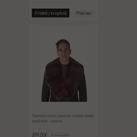
Pridėti į krepšelį
Plačiau
Tamsiai rudos spalvos sabalų kailio
apykaklė - unisex
499.00€
1,190.00€