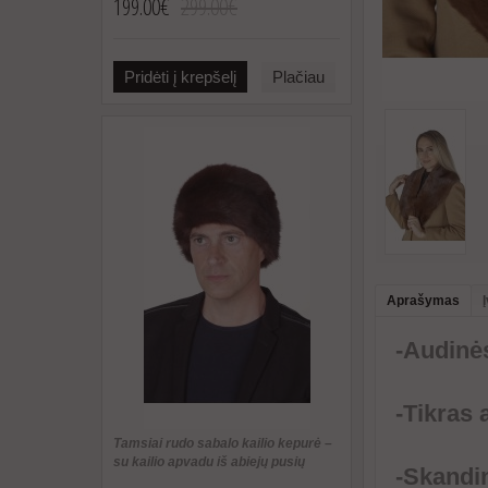
199.00€
299.00€
Pridėti į krepšelį
Plačiau
Aprašymas
-Audinės
-Tikras 
Tamsiai rudo sabalo kailio kepurė –
su kailio apvadu iš abiejų pusių
-Skandin