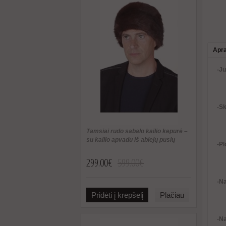
Apr
-Ju
-S
Tamsiai rudo sabalo kailio kepurė –
su kailio apvadu iš abiejų pusių
-Pl
299.00€
599.00€
-Na
Pridėti į krepšelį
Plačiau
-Na