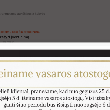
arantuojame aukščiausią kokybę
iliepimų apie šia prekę nėra.
rašyti įvertinimą
sų vardas:
sų apžvalga:
taba:
HTML nėra išverstas!
rtinimas:
Blogas
Geras
skite kodą apačioje: