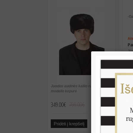
-G
Ats
Pa
Jū
Jū
Pas
Juodos audinės kailio rusiško
modelio kepurė
Įve
349.00€
799.00€
Įve
Pridėti į krepšelį
Plačiau