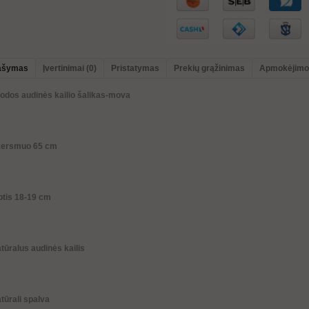
ašymas
Įvertinimai (0)
Pristatymas
Prekių grąžinimas
Apmokėjimo
odos audinės kailio šalikas-mova
kersmuo 65 cm
otis 18-19 cm
tūralus audinės kailis
tūrali spalva