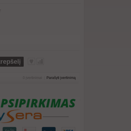
T
krepšelį
0 įvertinimai
|
Parašyti įvertinimą