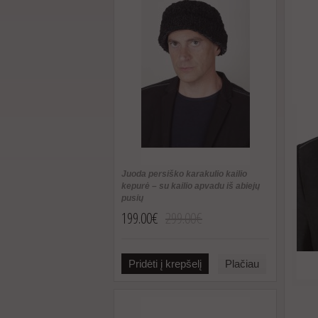
Juoda persiško karakulio kailio
kepurė – su kailio apvadu iš abiejų
pusių
199.00€
299.00€
Pridėti į krepšelį
Plačiau