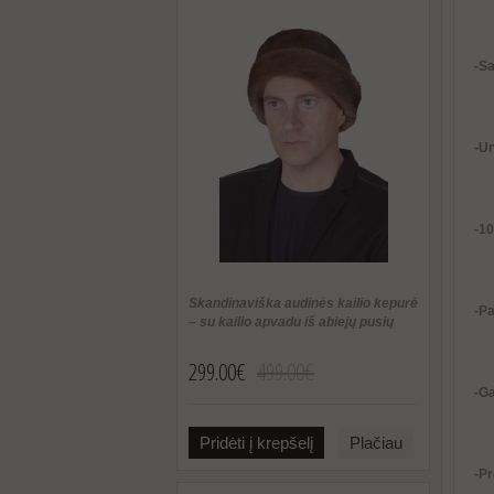
-S
-U
-1
Skandinaviška audinės kailio kepurė
-Pa
– su kailio apvadu iš abiejų pusių
299.00€
499.00€
-Ga
Pridėti į krepšelį
Plačiau
-Pr