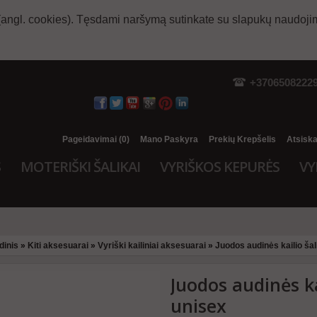
(angl. cookies). Tęsdami naršymą sutinkate su slapukų naudoji
+3706508222
Pageidavimai (0)
Mano Paskyra
Prekių Krepšelis
Atsisk
S
MOTERIŠKI ŠALIKAI
VYRIŠKOS KEPURĖS
VY
dinis
»
Kiti aksesuarai
»
Vyriški kailiniai aksesuarai
»
Juodos audinės kailio ša
Juodos audinės ka
unisex