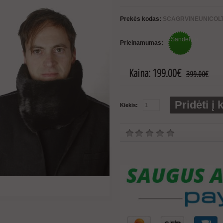
Prekės kodas:
SCAGRVINEUNICOL
Sandėlyje
Prieinamumas:
Kaina:
199.00€
399.00€
Pridėti į 
Kiekis: