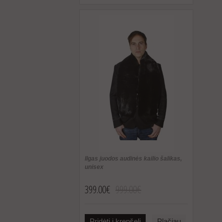
Ilgas juodos audinės kailio šalikas,
unisex
399.00€
999.00€
Pridėti į krepšelį
Plačiau