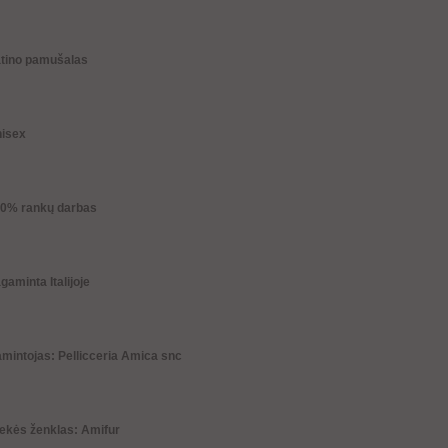
atino pamušalas
nisex
00% rankų darbas
gaminta Italijoje
mintojas: Pellicceria Amica snc
ekės ženklas: Amifur