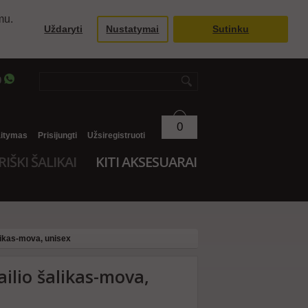
mu.
Uždaryti
Nustatymai
Sutinku
9
0
aitymas
Prisijungti
Užsiregistruoti
RIŠKI ŠALIKAI
KITI AKSESUARAI
likas-mova, unisex
ilio šalikas-mova,