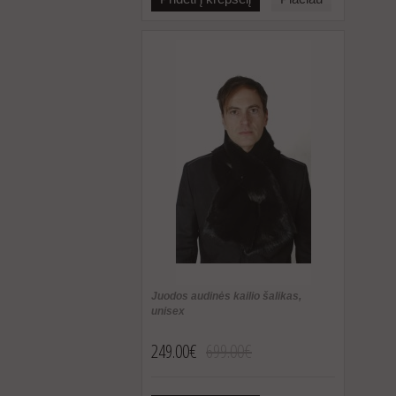
Juodos audinės kailio šalikas,
unisex
249.00€
699.00€