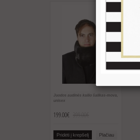
Juodos audinės kailio šalikas-mova,
unisex
199.00€
399.00€
Pridėti į krepšelį
Plačiau