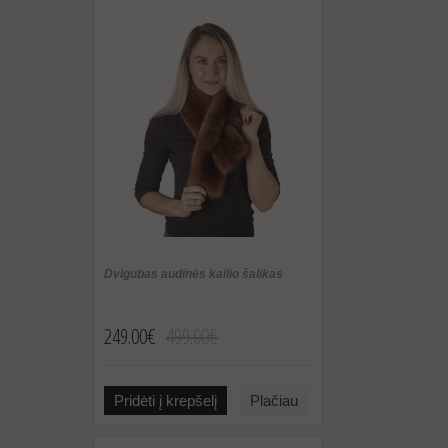
Dvigubas audinės kailio šalikas
249.00€
499.00€
Pridėti į krepšelį
Plačiau