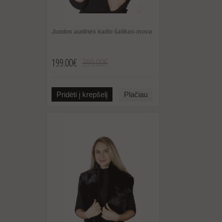
Juodos audinės kailio šalikas-mova
199.00€
399.00€
Pridėti į krepšelį
Plačiau