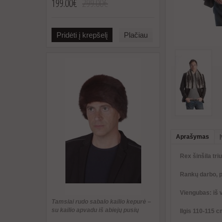
199.00€
299.00€
Pridėti į krepšelį
Plačiau
Aprašymas
Rex šinšila triu
Rankų darbo, pa
Viengubas: iš v
Tamsiai rudo sabalo kailio kepurė –
su kailio apvadu iš abiejų pusių
Ilgis 110-115 