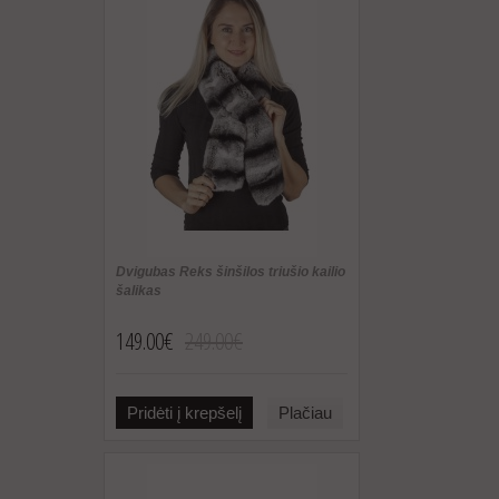
Dvigubas Reks šinšilos triušio kailio
šalikas
149.00€
249.00€
Pridėti į krepšelį
Plačiau