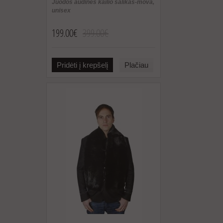
Juodos audinės kailio šalikas-mova,
unisex
199.00€
399.00€
Pridėti į krepšelį
Plačiau