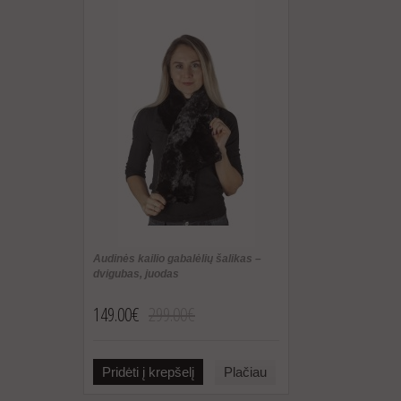
Audinės kailio gabalėlių šalikas –
dvigubas, juodas
149.00€
299.00€
Pridėti į krepšelį
Plačiau