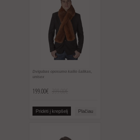
Dvigubas oposumo kailio šalikas,
unisex
199.00€
399.00€
Pridėti į krepšelį
Plačiau