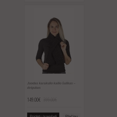
Juodas karakulio kailio šalikas –
dvigubas
149.00€
399.00€
Pridėti į krepšelį
Plačiau