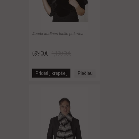
Juoda audinės kailio pelerina
699.00€
1,190.00€
Pridėti į krepšelį
Plačiau