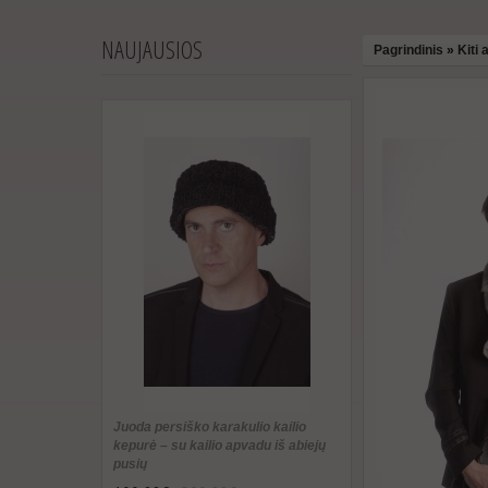
NAUJAUSIOS
Pagrindinis
»
Kiti
Juoda persiško karakulio kailio
kepurė – su kailio apvadu iš abiejų
pusių