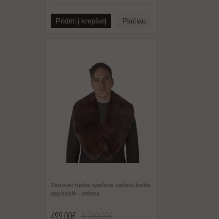
Pridėti į krepšelį
Plačiau
Tamsiai rudos spalvos sabalų kailio
apykaklė - unisex
499.00€
1,190.00€