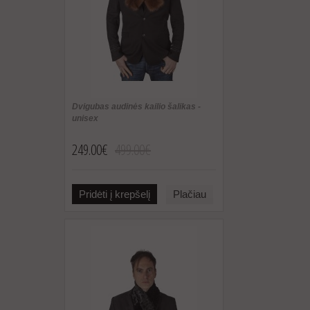
Dvigubas audinės kailio šalikas -
unisex
249.00€
499.00€
Pridėti į krepšelį
Plačiau