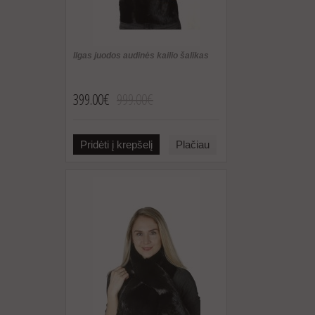
Ilgas juodos audinės kailio šalikas
399.00€
999.00€
Pridėti į krepšelį
Plačiau