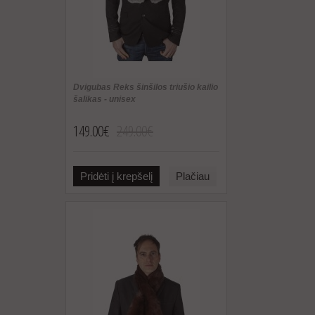
Dvigubas Reks šinšilos triušio kailio
šalikas - unisex
149.00€
249.00€
Pridėti į krepšelį
Plačiau