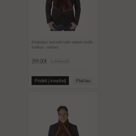
Dvigubas tamsiai rudo sabalo kailio
šalikas - unisex
399.00€
1,190.00€
Pridėti į krepšelį
Plačiau