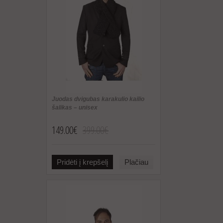
Juodas dvigubas karakulio kailio
šalikas – unisex
149.00€
399.00€
Pridėti į krepšelį
Plačiau