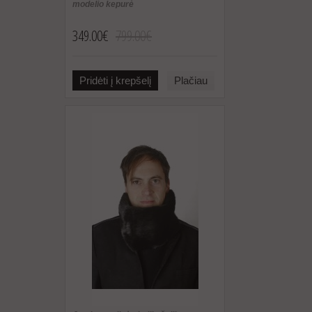
modelio kepurė
349.00€
799.00€
Pridėti į krepšelį
Plačiau