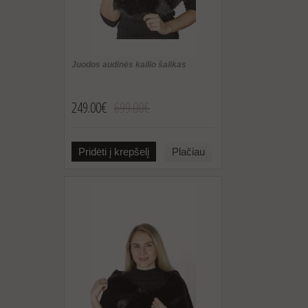
Juodos audinės kailio šalikas
249.00€
699.00€
Pridėti į krepšelį
Plačiau