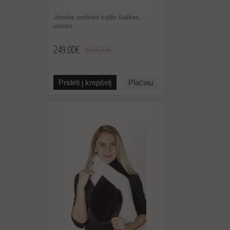
Juodos audinės kailio šalikas,
unisex
249.00€
699.00€
Pridėti į krepšelį
Plačiau