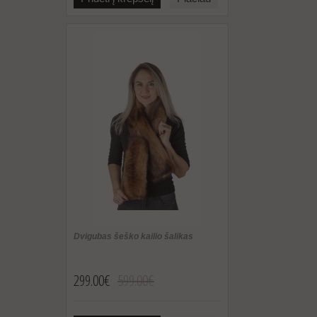
Dvigubas šeško kailio šalikas
299.00€
599.00€