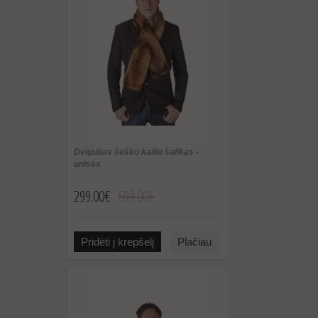
Dvigubas šeško kailio šalikas -
unisex
299.00€
599.00€
Pridėti į krepšelį
Plačiau