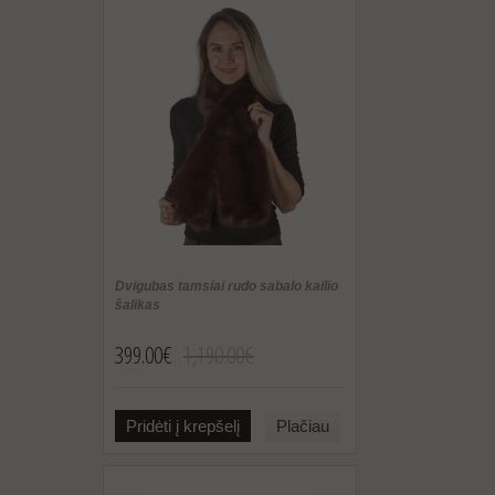
Dvigubas tamsiai rudo sabalo kailio
šalikas
399.00€
1,190.00€
Pridėti į krepšelį
Plačiau