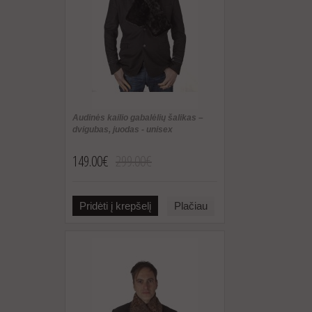
Audinės kailio gabalėlių šalikas –
dvigubas, juodas - unisex
149.00€
299.00€
Pridėti į krepšelį
Plačiau