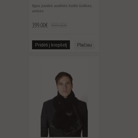
Ilgas juodos audinės kailio šalikas,
unisex
399.00€
999.00€
Pridėti į krepšelį
Plačiau