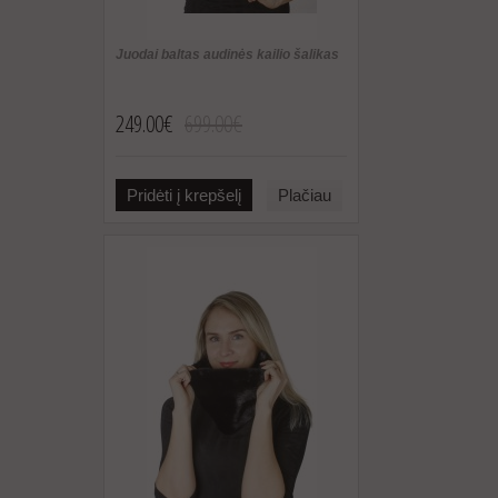
Juodai baltas audinės kailio šalikas
249.00€
699.00€
Pridėti į krepšelį
Plačiau