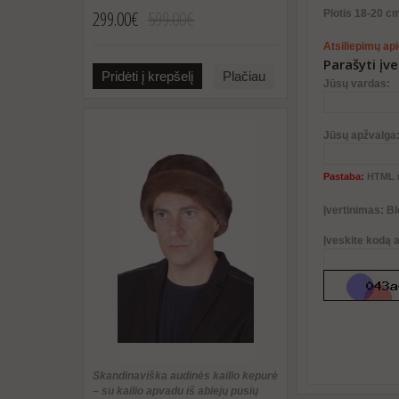
299.00€
599.00€
Plotis 18-20 c
Atsiliepimų api
Parašyti įv
Pridėti į krepšelį
Plačiau
Jūsų vardas:
Jūsų apžvalga
Pastaba:
HTML n
Įvertinimas:
Bl
Įveskite kodą 
Skandinaviška audinės kailio kepurė
– su kailio apvadu iš abiejų pusių