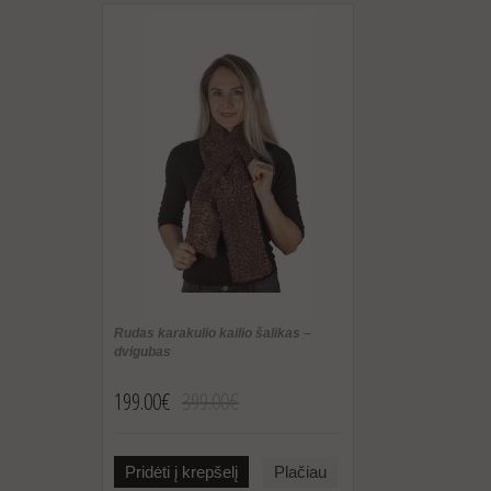
Rudas karakulio kailio šalikas –
dvigubas
199.00€
399.00€
Pridėti į krepšelį
Plačiau