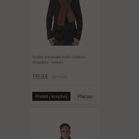
Rudas karakulio kailio šalikas,
dvigubas– unisex
199.00€
399.00€
Pridėti į krepšelį
Plačiau