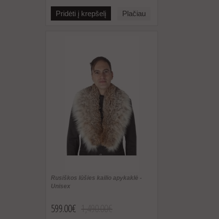
Pridėti į krepšelį
Plačiau
Rusiškos lūšies kailio apykaklė -
Unisex
599.00€
1,490.00€