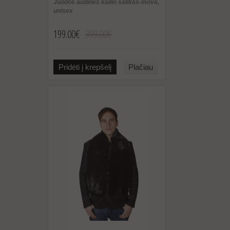
Juodos audinės kailio šalikas-mova,
unisex
199.00€
399.00€
Pridėti į krepšelį
Plačiau