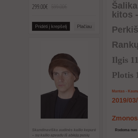
Šalika
299.00€
599.00€
kitos 
Pridėti į krepšelį
Plačiau
Perki
Rankų
Ilgis 
Plotis
Mantas - Kaun
2019/03
Zmonos d
Rodoma nuo 1 
Skandinaviška audinės kailio kepurė
– su kailio apvadu iš abiejų pusių