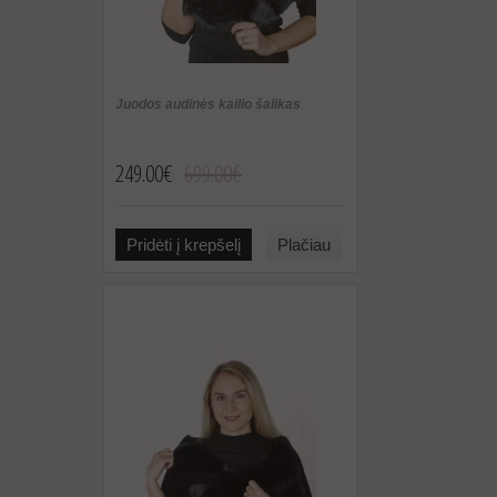
Juodos audinės kailio šalikas
249.00€
699.00€
Pridėti į krepšelį
Plačiau