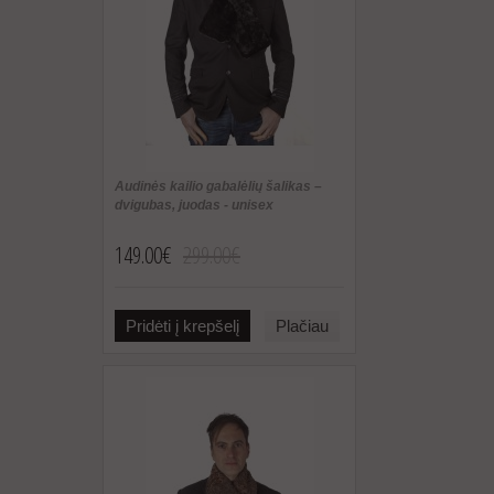
Audinės kailio gabalėlių šalikas –
dvigubas, juodas - unisex
149.00€
299.00€
Pridėti į krepšelį
Plačiau