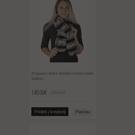
Dvigubas Reks šinšilos triušio kailio
šalikas
149.00€
249.00€
Pridėti į krepšelį
Plačiau