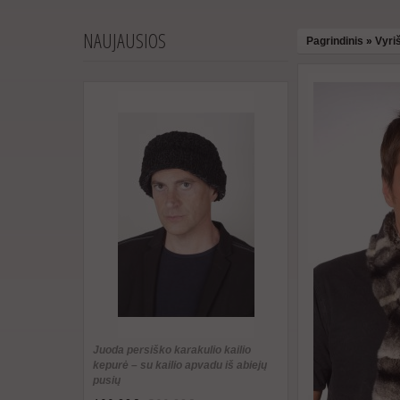
NAUJAUSIOS
Pagrindinis
»
Vyriš
Juoda persiško karakulio kailio
kepurė – su kailio apvadu iš abiejų
pusių