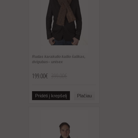
Rudas karakulio kailio šalikas,
dvigubas– unisex
199.00€
399.00€
Pridėti į krepšelį
Plačiau