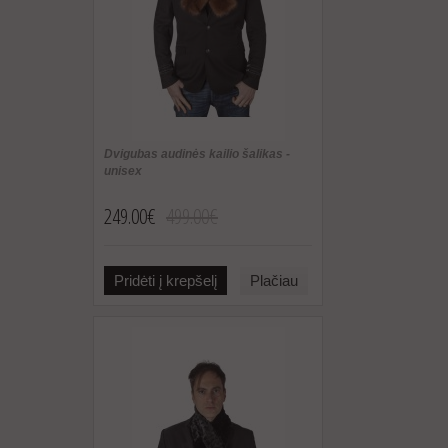
Dvigubas audinės kailio šalikas -
unisex
249.00€
499.00€
Pridėti į krepšelį
Plačiau