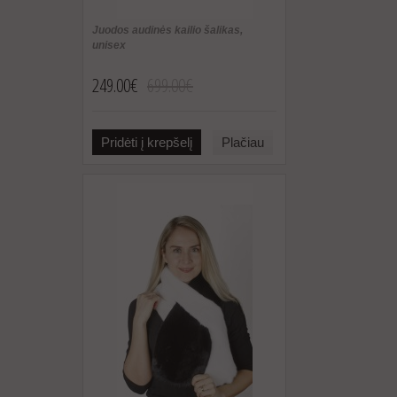
Juodos audinės kailio šalikas,
unisex
249.00€
699.00€
Pridėti į krepšelį
Plačiau