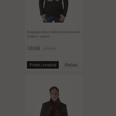
Dvigubas Reks šinšilos triušio kailio
šalikas - unisex
149.00€
249.00€
Pridėti į krepšelį
Plačiau