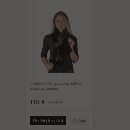
Audinės kailio gabalėlių šalikas –
dvigubas, juodas
149.00€
299.00€
Pridėti į krepšelį
Plačiau