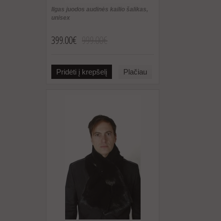
Ilgas juodos audinės kailio šalikas,
unisex
399.00€
999.00€
Pridėti į krepšelį
Plačiau