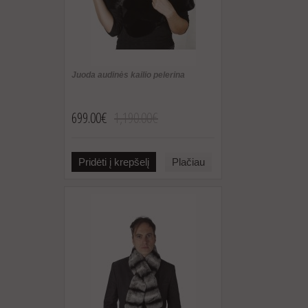
Juoda audinės kailio pelerina
699.00€
1,190.00€
Pridėti į krepšelį
Plačiau