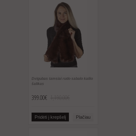
Dvigubas tamsiai rudo sabalo kailio
šalikas
399.00€
1,190.00€
Pridėti į krepšelį
Plačiau