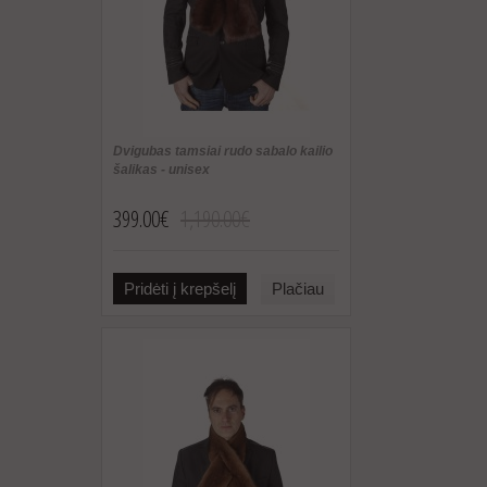
Dvigubas tamsiai rudo sabalo kailio
šalikas - unisex
399.00€
1,190.00€
Pridėti į krepšelį
Plačiau