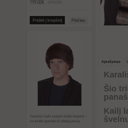
199.00€
299.00€
Pridėti į krepšelį
Plačiau
Aprašymas
Karali
Šio tr
panašu
Kailį 
Tamsiai rudo sabalo kailio kepurė –
šveln
su kailio apvadu iš abiejų pusių