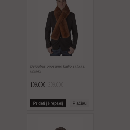
Dvigubas oposumo kailio šalikas,
unisex
199.00€
399.00€
Pridėti į krepšelį
Plačiau