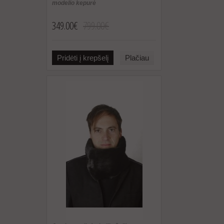
modelio kepurė
349.00€
799.00€
Pridėti į krepšelį
Plačiau