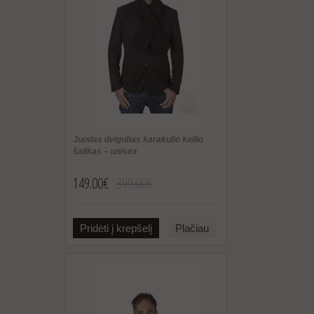
Juodas dvigubas karakulio kailio
šalikas – unisex
149.00€
399.00€
Pridėti į krepšelį
Plačiau