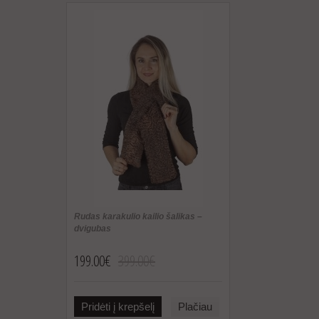
Rudas karakulio kailio šalikas –
dvigubas
199.00€
399.00€
Pridėti į krepšelį
Plačiau