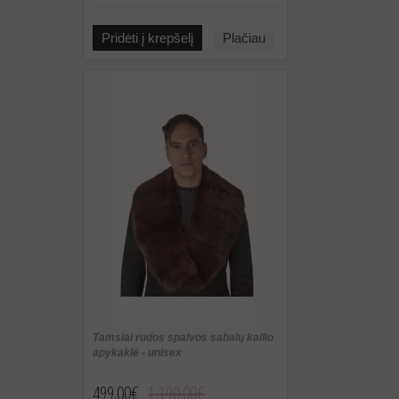
Pridėti į krepšelį
Plačiau
Tamsiai rudos spalvos sabalų kailio
apykaklė - unisex
499.00€
1,190.00€