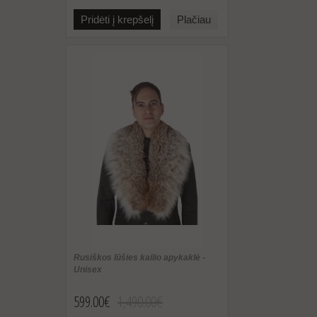
Pridėti į krepšelį
Plačiau
Rusiškos lūšies kailio apykaklė -
Unisex
599.00€
1,490.00€