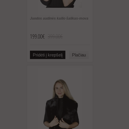
Juodos audinės kailio šalikas-mova
199.00€
399.00€
Pridėti į krepšelį
Plačiau