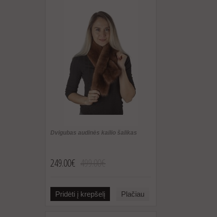
Dvigubas audinės kailio šalikas
249.00€
499.00€
Pridėti į krepšelį
Plačiau