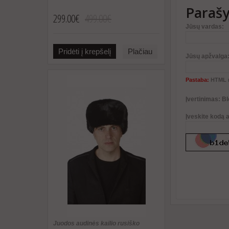
Parašy
299.00€
499.00€
Jūsų vardas:
Pridėti į krepšelį
Plačiau
Jūsų apžvalga
Pastaba:
HTML n
Įvertinimas:
Bl
Įveskite kodą 
Juodos audinės kailio rusiško