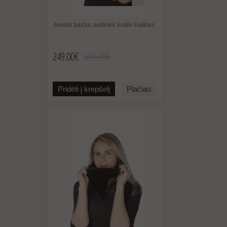
Juodai baltas audinės kailio šalikas
249.00€
699.00€
Pridėti į krepšelį
Plačiau