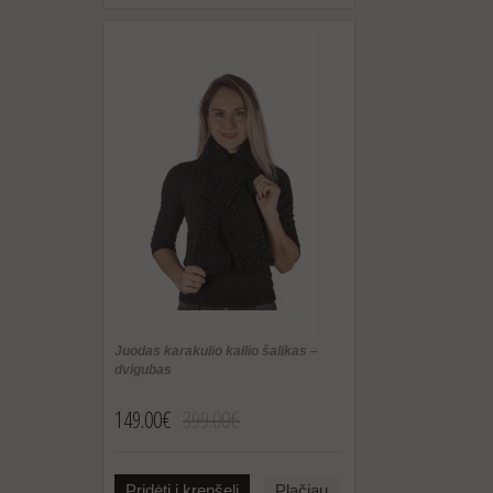
Juodas karakulio kailio šalikas –
dvigubas
149.00€
399.00€
Pridėti į krepšelį
Plačiau