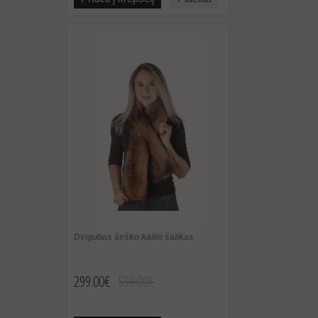
Dvigubas šeško kailio šalikas
299.00€
599.00€