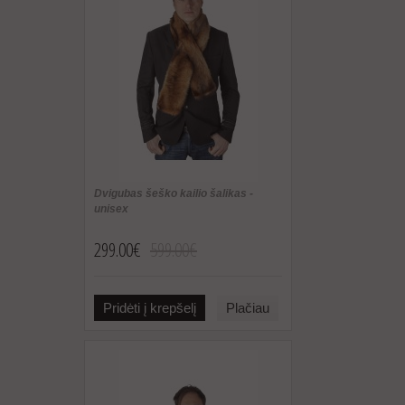
Dvigubas šeško kailio šalikas -
unisex
299.00€
599.00€
Pridėti į krepšelį
Plačiau