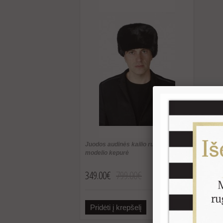
Juodos audinės kailio rusiško
modelio kepurė
349.00€
799.00€
Pridėti į krepšelį
Plačiau