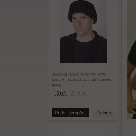
Juoda persiško karakulio kailio
kepurė – su kailio apvadu iš abiejų
pusių
199.00€
299.00€
Pridėti į krepšelį
Plačiau