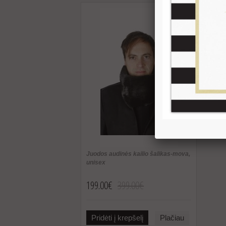
Juodos audinės kailio šalikas-mova,
unisex
199.00€
399.00€
Pridėti į krepšelį
Plačiau