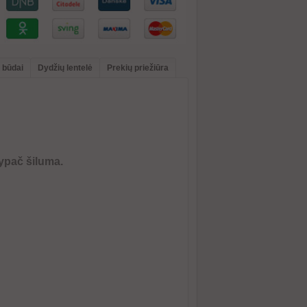
 būdai
Dydžių lentelė
Prekių priežiūra
 ypač šiluma
.