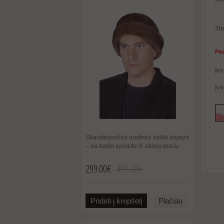
Jū
Pas
Įve
Įve
Skandinaviška audinės kailio kepurė
– su kailio apvadu iš abiejų pusių
299.00€
499.00€
Pridėti į krepšelį
Plačiau