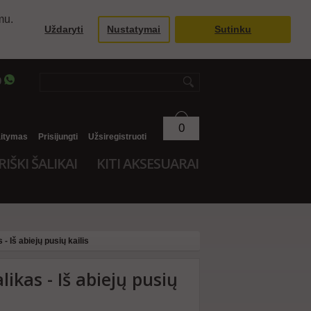
mu.
Uždaryti
Nustatymai
Sutinku
9
0
aitymas
Prisijungti
Užsiregistruoti
RIŠKI ŠALIKAI
KITI AKSESUARAI
- Iš abiejų pusių kailis
likas - Iš abiejų pusių