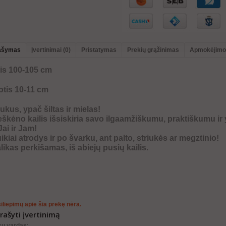
ašymas
Įvertinimai (0)
Pristatymas
Prekių grąžinimas
Apmokėjimo
gis 100-105 cm
otis 10-11 cm
ukus, ypač šiltas ir mielas!
škėno kailis
išsiskiria savo ilgaamžiškumu
,
praktiškumu ir
Jai ir Jam!
ikiai atrodys ir po švarku, ant palto, striukės ar megztinio!
likas
perkišamas
, iš abiejų pusių kailis.
iliepimų apie šia prekę nėra.
rašyti įvertinimą
sų vardas: