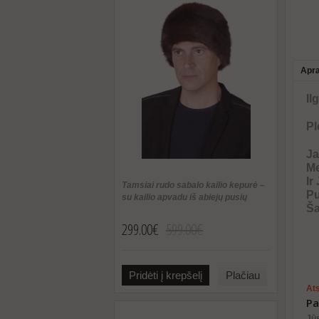
Apr
Il
Pl
Ja
Me
Ir
Tamsiai rudo sabalo kailio kepurė –
Pu
su kailio apvadu iš abiejų pusių
Ša
299.00€
599.00€
Pridėti į krepšelį
Plačiau
Ats
Pa
Jū