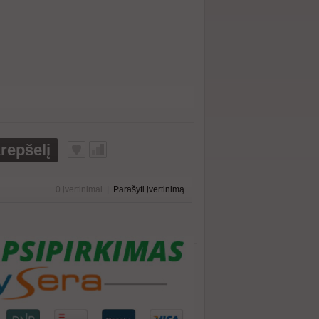
krepšelį
0 įvertinimai
|
Parašyti įvertinimą