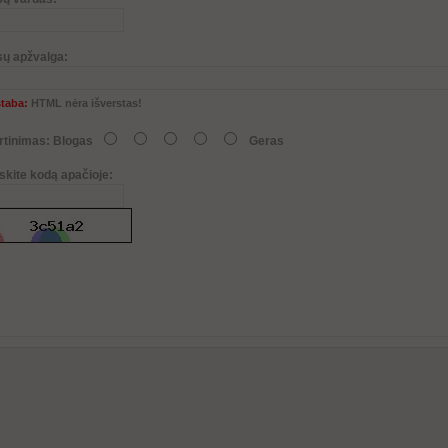
sų apžvalga:
taba:
HTML nėra išverstas!
rtinimas:
Blogas
Geras
skite kodą apačioje: