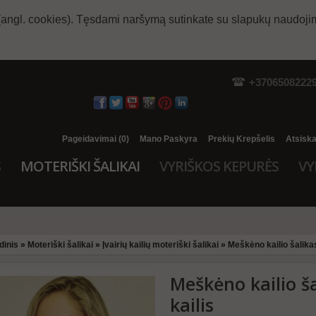
(angl. cookies). Tęsdami naršymą sutinkate su slapukų naudoji
+3706508222
Pageidavimai (0)
Mano Paskyra
Prekių Krepšelis
Atsisk
S
MOTERIŠKI ŠALIKAI
VYRIŠKOS KEPURĖS
VY
dinis
»
Moteriški šalikai
»
Įvairių kailių moteriški šalikai
»
Meškėno kailio šalikas 
Meškėno kailio ša
kailis