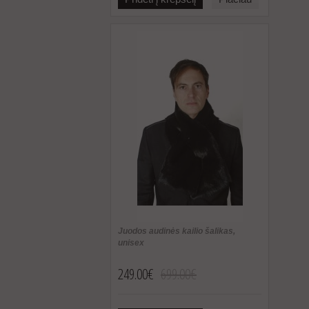
Juodos audinės kailio šalikas,
unisex
249.00€
699.00€