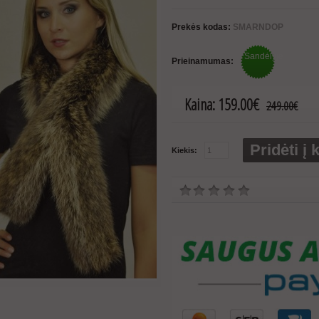
Prekės kodas:
SMARNDOP
Sandėlyje
Prieinamumas:
Kaina:
159.00€
249.00€
Pridėti į 
Kiekis: