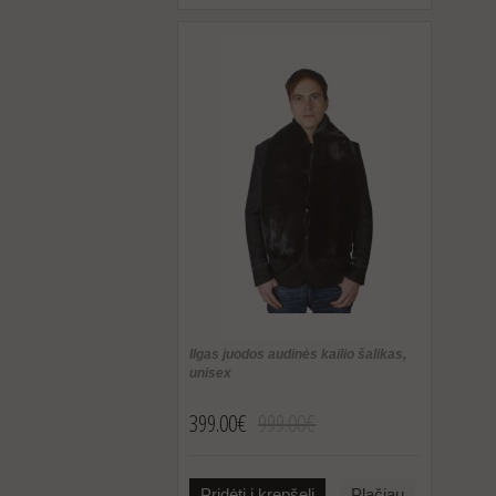
Ilgas juodos audinės kailio šalikas,
unisex
399.00€
999.00€
Pridėti į krepšelį
Plačiau