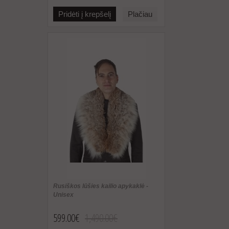
Pridėti į krepšelį
Plačiau
Rusiškos lūšies kailio apykaklė -
Unisex
599.00€
1,490.00€