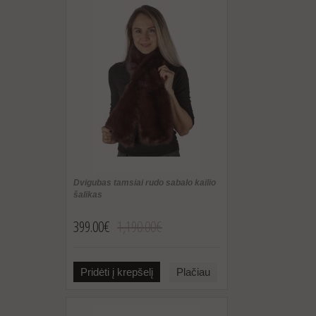
Dvigubas tamsiai rudo sabalo kailio
šalikas
399.00€
1,190.00€
Pridėti į krepšelį
Plačiau