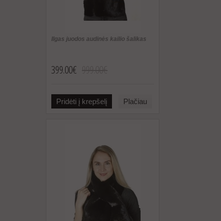
Ilgas juodos audinės kailio šalikas
399.00€
999.00€
Pridėti į krepšelį
Plačiau