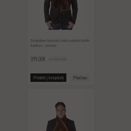
Dvigubas tamsiai rudo sabalo kailio
šalikas - unisex
399.00€
1,190.00€
Pridėti į krepšelį
Plačiau