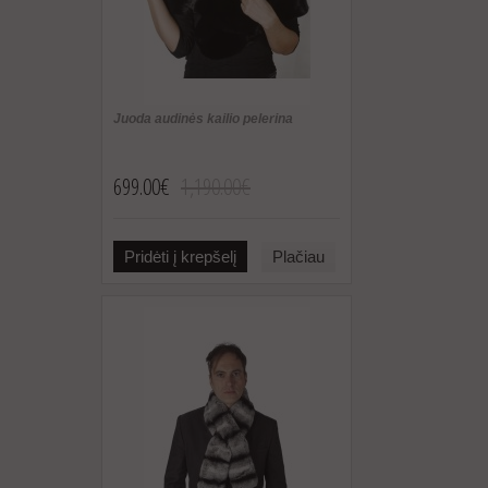
Juoda audinės kailio pelerina
699.00€
1,190.00€
Pridėti į krepšelį
Plačiau