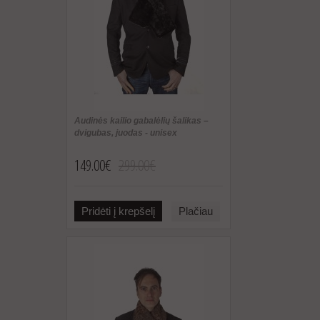
Audinės kailio gabalėlių šalikas –
dvigubas, juodas - unisex
149.00€
299.00€
Pridėti į krepšelį
Plačiau