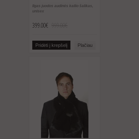
Ilgas juodos audinės kailio šalikas,
unisex
399.00€
999.00€
Pridėti į krepšelį
Plačiau