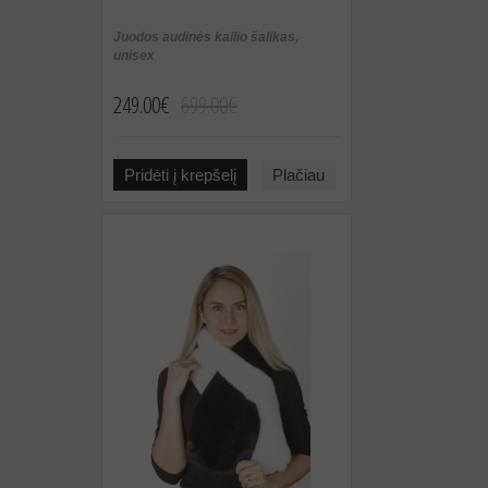
Juodos audinės kailio šalikas,
unisex
249.00€
699.00€
Pridėti į krepšelį
Plačiau