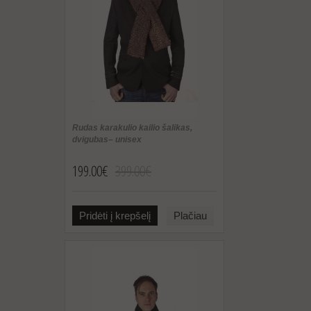
Rudas karakulio kailio šalikas,
dvigubas– unisex
199.00€
399.00€
Pridėti į krepšelį
Plačiau