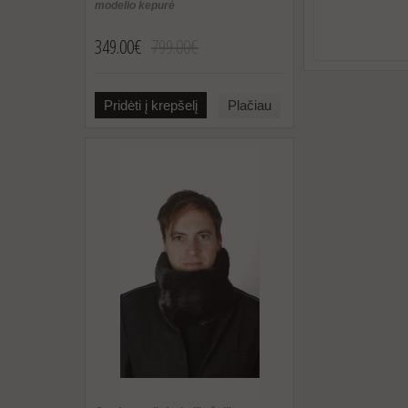
modelio kepurė
349.00€
799.00€
Pridėti į krepšelį
Plačiau