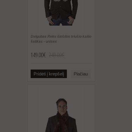
Dvigubas Reks šinšilos triušio kailio
šalikas - unisex
149.00€
249.00€
Pridėti į krepšelį
Plačiau