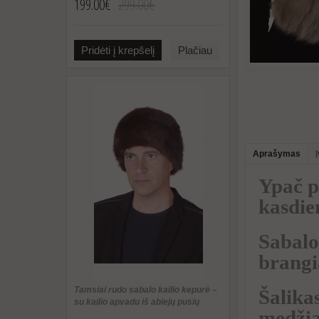
199.00€
299.00€
Pridėti į krepšelį
Plačiau
Aprašymas
Ypač p
kasdie
Sabalo 
brangi
Tamsiai rudo sabalo kailio kepurė –
Šalikas
su kailio apvadu iš abiejų pusių
medžia