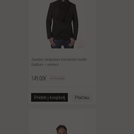
Juodas dvigubas karakulio kailio
šalikas – unisex
149.00€
399.00€
Pridėti į krepšelį
Plačiau