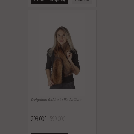
Dvigubas šeško kailio šalikas
299.00€
599.00€