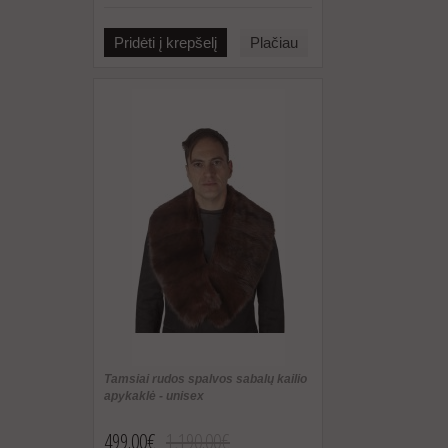
Pridėti į krepšelį
Plačiau
Tamsiai rudos spalvos sabalų kailio
apykaklė - unisex
499.00€
1,190.00€