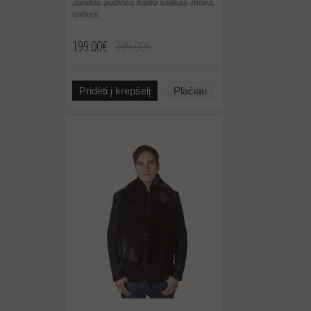
Juodos audinės kailio šalikas-mova,
unisex
199.00€
399.00€
Pridėti į krepšelį
Plačiau