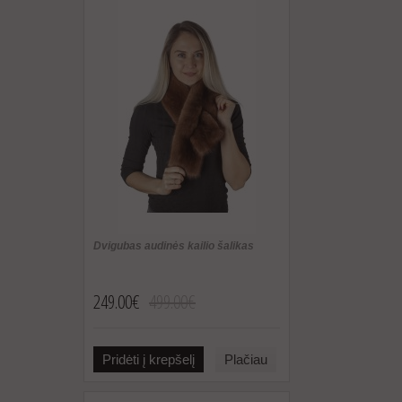
Dvigubas audinės kailio šalikas
249.00€
499.00€
Pridėti į krepšelį
Plačiau