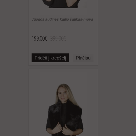
Juodos audinės kailio šalikas-mova
199.00€
399.00€
Pridėti į krepšelį
Plačiau