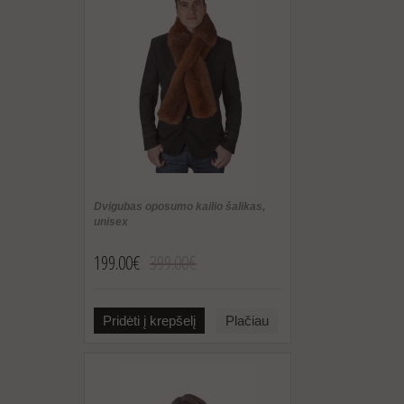
Dvigubas oposumo kailio šalikas,
unisex
199.00€
399.00€
Pridėti į krepšelį
Plačiau