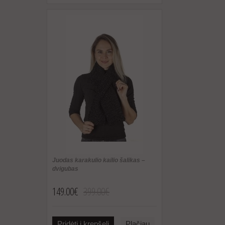
Juodas karakulio kailio šalikas –
dvigubas
149.00€
399.00€
Pridėti į krepšelį
Plačiau