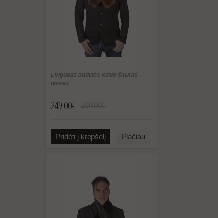
Dvigubas audinės kailio šalikas -
unisex
249.00€
499.00€
Pridėti į krepšelį
Plačiau