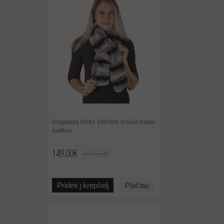
Dvigubas Reks šinšilos triušio kailio
šalikas
149.00€
249.00€
Pridėti į krepšelį
Plačiau