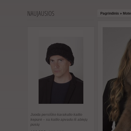
NAUJAUSIOS
Pagrindinis
»
Moter
Juoda persiško karakulio kailio
kepurė – su kailio apvadu iš abiejų
pusių