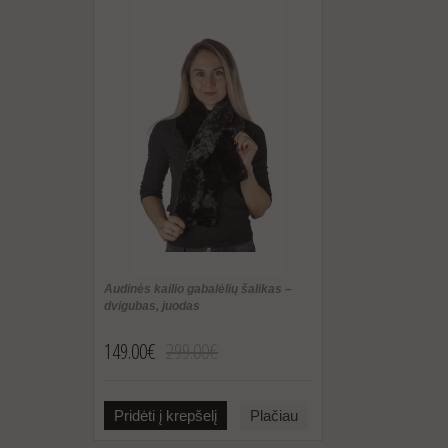
Audinės kailio gabalėlių šalikas –
dvigubas, juodas
149.00€
299.00€
Pridėti į krepšelį
Plačiau