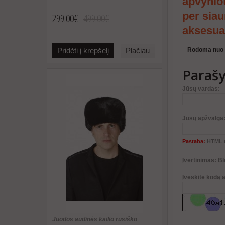
apvyniot
per siau
299.00€
499.00€
aksesua
Rodoma nuo 1 
Pridėti į krepšelį
Plačiau
Parašy
Jūsų vardas:
Jūsų apžvalga
Pastaba:
HTML n
Įvertinimas:
Bl
Įveskite kodą 
Juodos audinės kailio rusiško