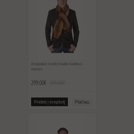
Dvigubas šeško kailio šalikas -
unisex
299.00€
599.00€
Pridėti į krepšelį
Plačiau