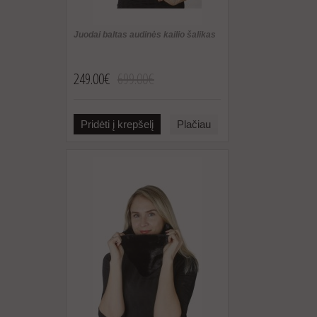
Juodai baltas audinės kailio šalikas
249.00€
699.00€
Pridėti į krepšelį
Plačiau