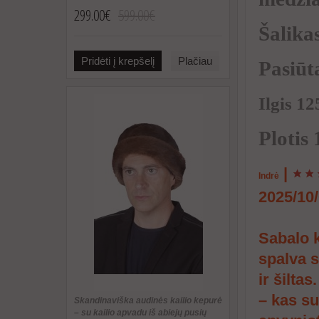
299.00€
599.00€
Šalika
Pridėti į krepšelį
Plačiau
Pasiūta
Ilgis 1
Plotis
|
Indrė
2025/10
Sabalo k
spalva s
ir šilta
– kas su
Skandinaviška audinės kailio kepurė
– su kailio apvadu iš abiejų pusių