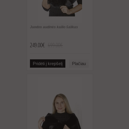
Juodos audinės kailio šalikas
249.00€
699.00€
Pridėti į krepšelį
Plačiau