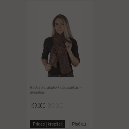
Rudas karakulio kailio šalikas –
dvigubas
199.00€
399.00€
Pridėti į krepšelį
Plačiau