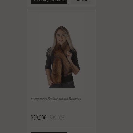
Dvigubas šeško kailio šalikas
299.00€
599.00€