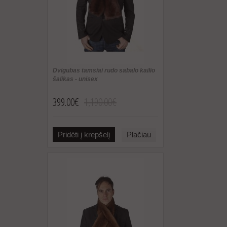
Dvigubas tamsiai rudo sabalo kailio
šalikas - unisex
399.00€
1,190.00€
Pridėti į krepšelį
Plačiau