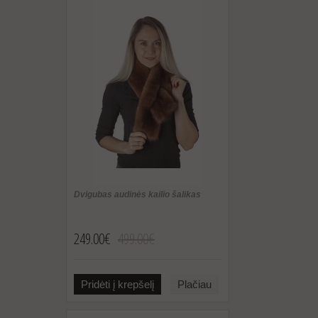
Dvigubas audinės kailio šalikas
249.00€
499.00€
Pridėti į krepšelį
Plačiau