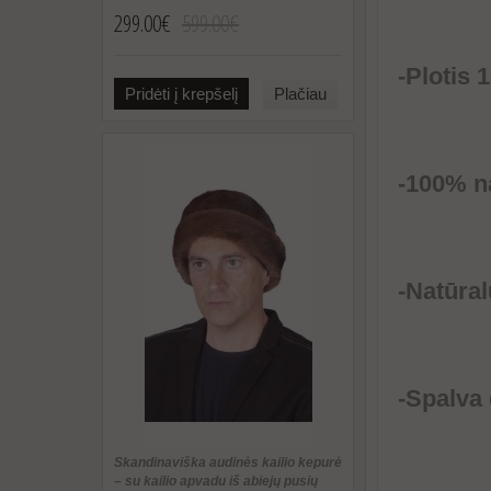
299.00€
599.00€
-Plotis 
Pridėti į krepšelį
Plačiau
-100% na
-Natūral
-Spalva
Skandinaviška audinės kailio kepurė
– su kailio apvadu iš abiejų pusių