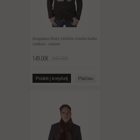
Dvigubas Reks šinšilos triušio kailio
šalikas - unisex
149.00€
249.00€
Pridėti į krepšelį
Plačiau