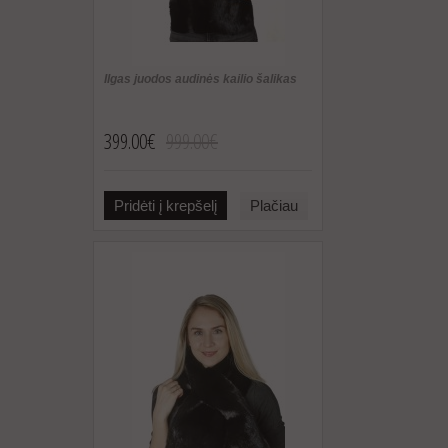
Ilgas juodos audinės kailio šalikas
399.00€
999.00€
Pridėti į krepšelį
Plačiau