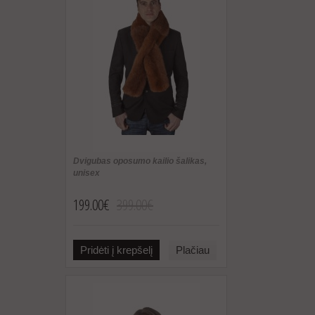
Dvigubas oposumo kailio šalikas,
unisex
199.00€
399.00€
Pridėti į krepšelį
Plačiau