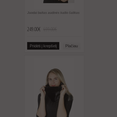
Juodai baltas audinės kailio šalikas
249.00€
699.00€
Pridėti į krepšelį
Plačiau