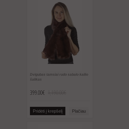
Dvigubas tamsiai rudo sabalo kailio
šalikas
399.00€
1,190.00€
Pridėti į krepšelį
Plačiau