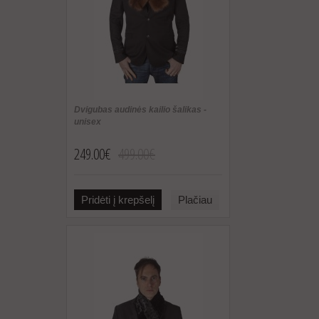
Dvigubas audinės kailio šalikas -
unisex
249.00€
499.00€
Pridėti į krepšelį
Plačiau