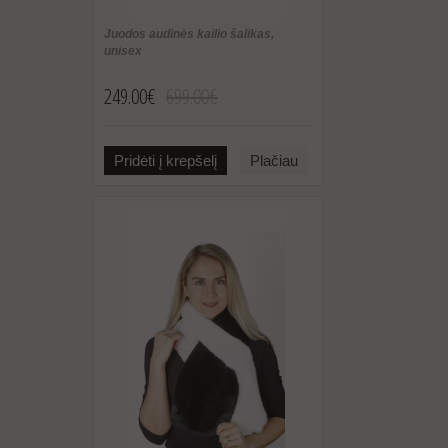
Juodos audinės kailio šalikas,
unisex
249.00€
699.00€
Pridėti į krepšelį
Plačiau