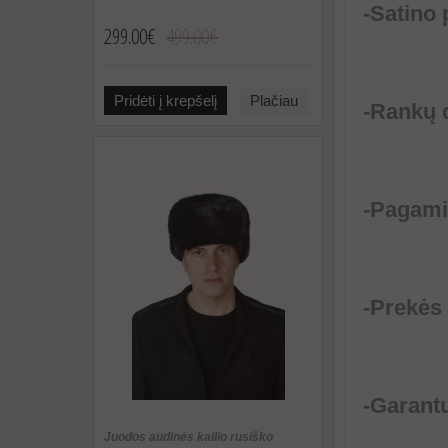
-Satino
299.00€
499.00€
Pridėti į krepšelį
Plačiau
-Rankų 
-Pagamin
-Prekės
-Garant
Juodos audinės kailio rusiško