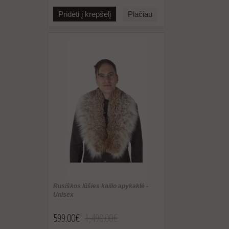
Pridėti į krepšelį
Plačiau
Rusiškos lūšies kailio apykaklė -
Unisex
599.00€
1,490.00€