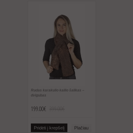
Rudas karakulio kailio šalikas –
dvigubas
199.00€
399.00€
Pridėti į krepšelį
Plačiau