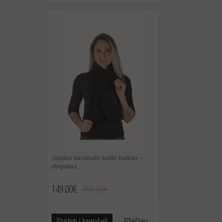
Juodas karakulio kailio šalikas –
dvigubas
149.00€
399.00€
Pridėti į krepšelį
Plačiau