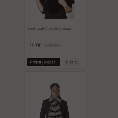
Juoda audinės kailio pelerina
699.00€
1,190.00€
Pridėti į krepšelį
Plačiau