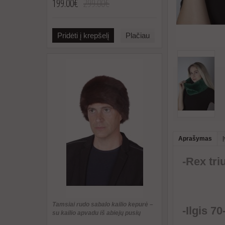
199.00€
299.00€
Pridėti į krepšelį
Plačiau
Aprašymas
-Rex tri
Tamsiai rudo sabalo kailio kepurė –
-Ilgis 7
su kailio apvadu iš abiejų pusių