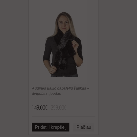
Audinės kailio gabalėlių šalikas –
dvigubas, juodas
149.00€
299.00€
Pridėti į krepšelį
Plačiau