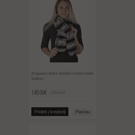
Dvigubas Reks šinšilos triušio kailio
šalikas
149.00€
249.00€
Pridėti į krepšelį
Plačiau