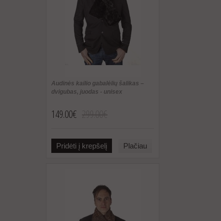
Audinės kailio gabalėlių šalikas –
dvigubas, juodas - unisex
149.00€
299.00€
Pridėti į krepšelį
Plačiau