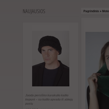
NAUJAUSIOS
Pagrindinis
»
Moter
Juoda persiško karakulio kailio
kepurė – su kailio apvadu iš abiejų
pusių