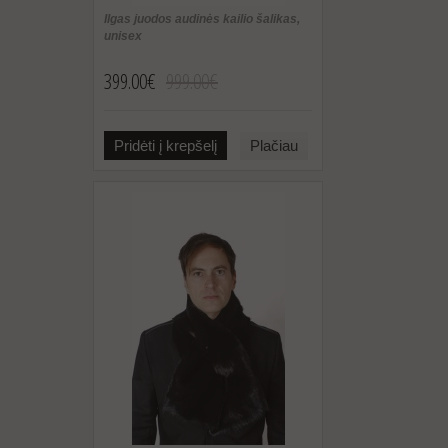
Ilgas juodos audinės kailio šalikas,
unisex
399.00€
999.00€
Pridėti į krepšelį
Plačiau