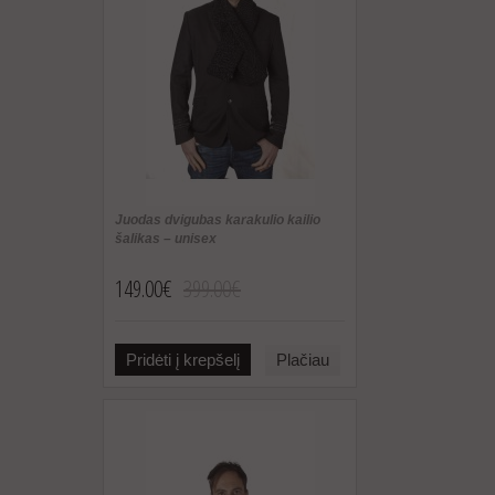
Juodas dvigubas karakulio kailio
šalikas – unisex
149.00€
399.00€
Pridėti į krepšelį
Plačiau