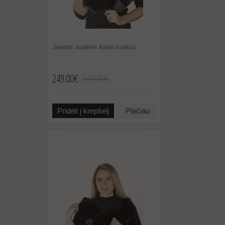
Juodos audinės kailio šalikas
249.00€
699.00€
Pridėti į krepšelį
Plačiau