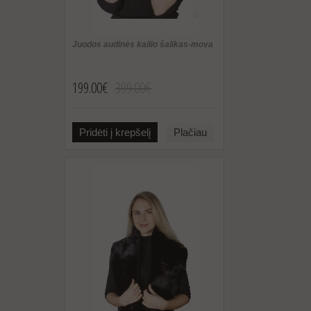
Juodos audinės kailio šalikas-mova
199.00€
399.00€
Pridėti į krepšelį
Plačiau