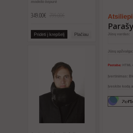
modelio kepurė
349.00€
799.00€
Atsiliep
Parašy
Pridėti į krepšelį
Plačiau
Jūsų vardas:
Jūsų apžvalga
Pastaba:
HTML n
Įvertinimas:
Bl
Įveskite kodą 