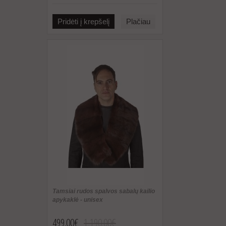
Pridėti į krepšelį
Plačiau
Tamsiai rudos spalvos sabalų kailio
apykaklė - unisex
499.00€
1,190.00€