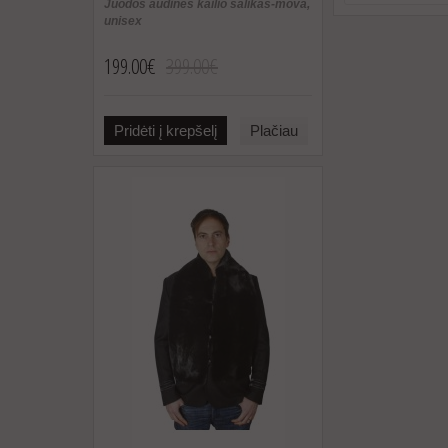
Juodos audinės kailio šalikas-mova,
unisex
199.00€
399.00€
Pridėti į krepšelį
Plačiau