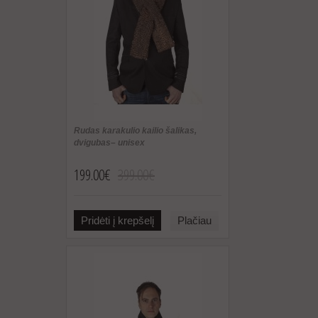
Rudas karakulio kailio šalikas,
dvigubas– unisex
199.00€
399.00€
Pridėti į krepšelį
Plačiau