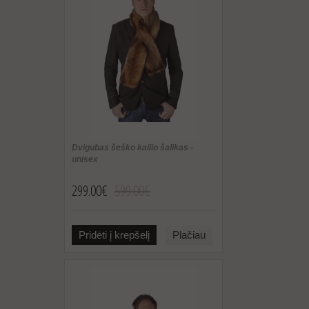
Dvigubas šeško kailio šalikas -
unisex
299.00€
599.00€
Pridėti į krepšelį
Plačiau