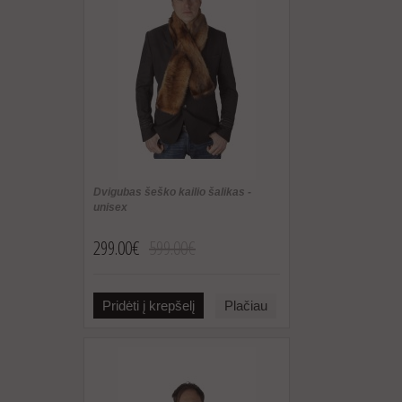
Dvigubas šeško kailio šalikas -
unisex
299.00€
599.00€
Pridėti į krepšelį
Plačiau