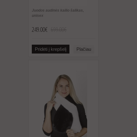
Juodos audinės kailio šalikas,
unisex
249.00€
699.00€
Pridėti į krepšelį
Plačiau