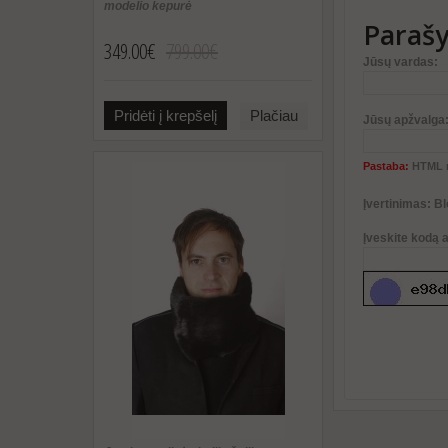
modelio kepurė
Parašy
349.00€
799.00€
Jūsų vardas:
Pridėti į krepšelį
Plačiau
Jūsų apžvalga
Pastaba:
HTML n
Įvertinimas:
Bl
Įveskite kodą 