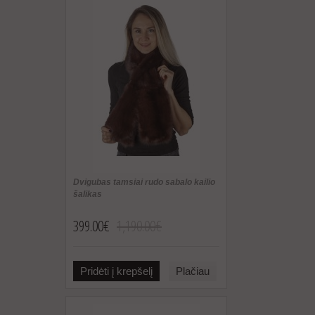
Dvigubas tamsiai rudo sabalo kailio
šalikas
399.00€
1,190.00€
Pridėti į krepšelį
Plačiau