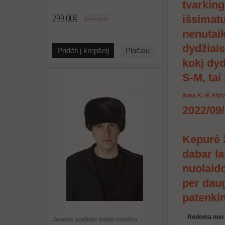
tvarking
299.00€
499.00€
išsimatu
nenutaik
dydžiais
Pridėti į krepšelį
Plačiau
kokį dyd
S-M, tai
Ilona K. iš Aly
2022/09
Kepurė ž
dabar la
nuolaido
per daug
patenkin
Rodoma nuo 1 
Juodos audinės kailio rusiško