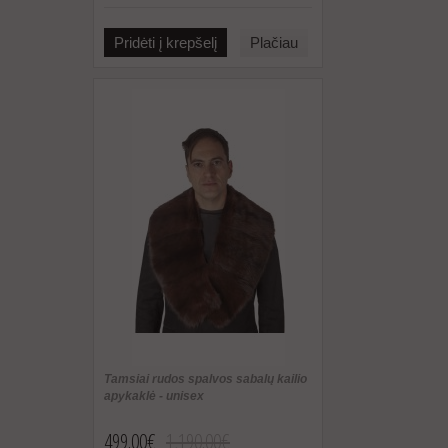
Pridėti į krepšelį
Plačiau
Tamsiai rudos spalvos sabalų kailio
apykaklė - unisex
499.00€
1,190.00€