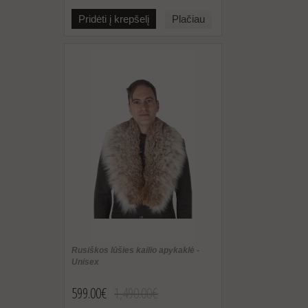
Pridėti į krepšelį
Plačiau
Rusiškos lūšies kailio apykaklė -
Unisex
599.00€
1,490.00€