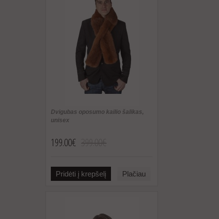
Dvigubas oposumo kailio šalikas,
unisex
199.00€
399.00€
Pridėti į krepšelį
Plačiau