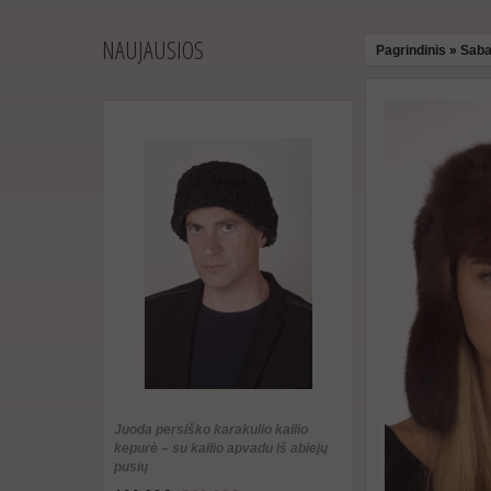
NAUJAUSIOS
Pagrindinis
»
Saba
Juoda persiško karakulio kailio
kepurė – su kailio apvadu iš abiejų
pusių