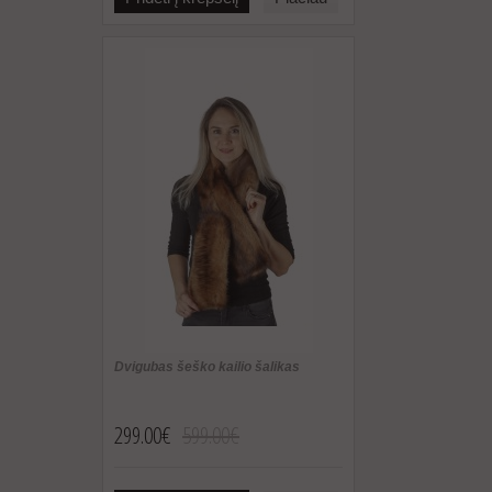
Dvigubas šeško kailio šalikas
299.00€
599.00€