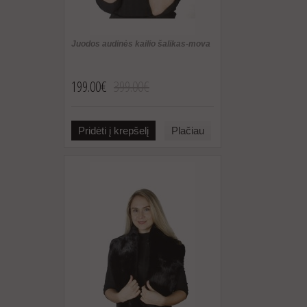
Juodos audinės kailio šalikas-mova
199.00€
399.00€
Pridėti į krepšelį
Plačiau