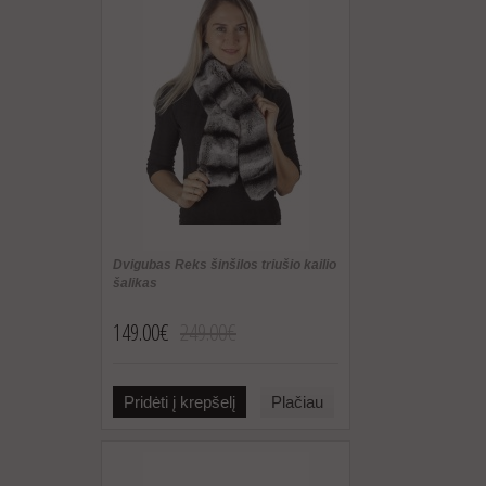
Dvigubas Reks šinšilos triušio kailio
šalikas
149.00€
249.00€
Pridėti į krepšelį
Plačiau