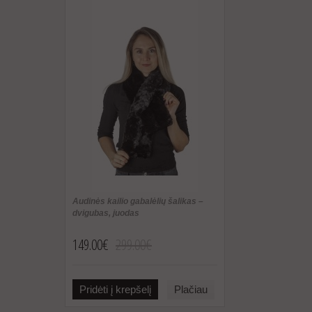
Audinės kailio gabalėlių šalikas –
dvigubas, juodas
149.00€
299.00€
Pridėti į krepšelį
Plačiau