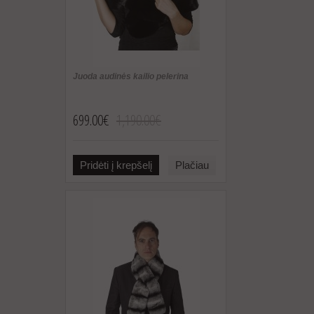
Juoda audinės kailio pelerina
699.00€
1,190.00€
Pridėti į krepšelį
Plačiau