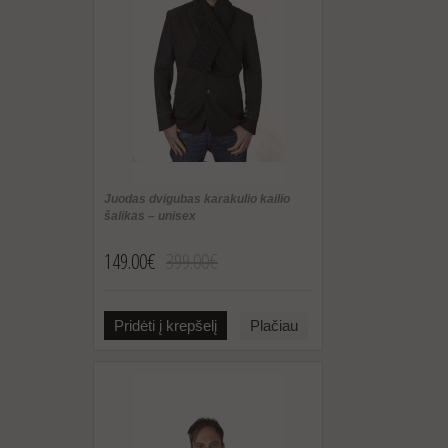
Juodas dvigubas karakulio kailio
šalikas – unisex
149.00€
399.00€
Pridėti į krepšelį
Plačiau