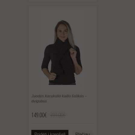
Juodas karakulio kailio šalikas –
dvigubas
149.00€
399.00€
Pridėti į krepšelį
Plačiau