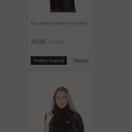
Ilgas juodos audinės kailio šalikas
399.00€
999.00€
Pridėti į krepšelį
Plačiau