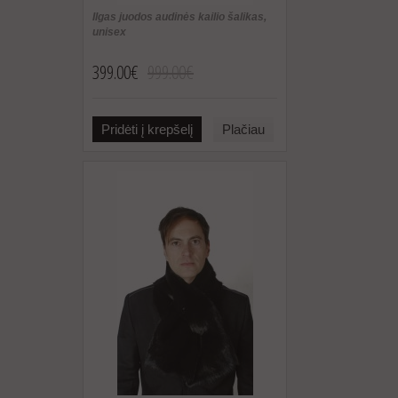
Ilgas juodos audinės kailio šalikas,
unisex
399.00€
999.00€
Pridėti į krepšelį
Plačiau