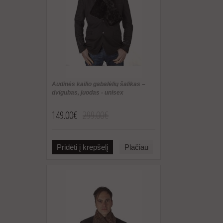
Audinės kailio gabalėlių šalikas –
dvigubas, juodas - unisex
149.00€
299.00€
Pridėti į krepšelį
Plačiau