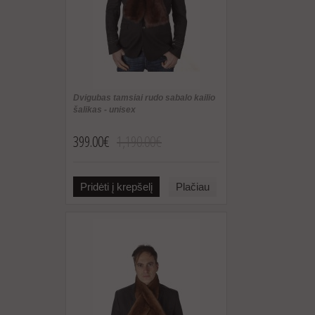
Dvigubas tamsiai rudo sabalo kailio
šalikas - unisex
399.00€
1,190.00€
Pridėti į krepšelį
Plačiau