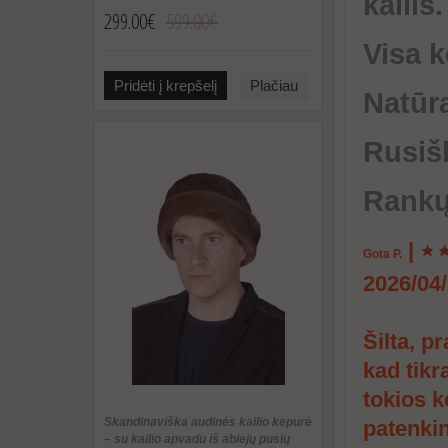
kailis.
299.00€
599.00€
Visa k
Pridėti į krepšelį
Plačiau
Natūra
Rusišk
Rankų 
|
Gota P.
2026/04
Šilta, p
kad tikr
tokios k
Skandinaviška audinės kailio kepurė
patenki
– su kailio apvadu iš abiejų pusių