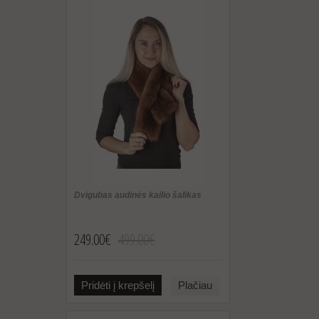
Dvigubas audinės kailio šalikas
249.00€
499.00€
Pridėti į krepšelį
Plačiau