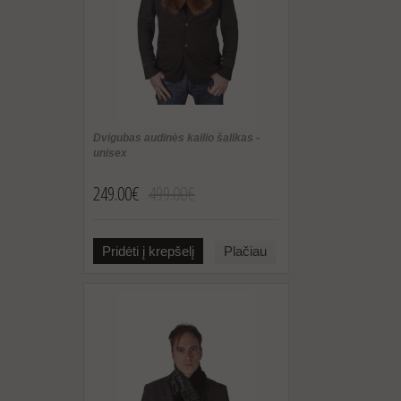
Dvigubas audinės kailio šalikas -
unisex
249.00€
499.00€
Pridėti į krepšelį
Plačiau