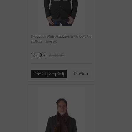
Dvigubas Reks šinšilos triušio kailio
šalikas - unisex
149.00€
249.00€
Pridėti į krepšelį
Plačiau