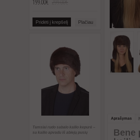
199.00€
299.00€
Pridėti į krepšelį
Plačiau
Aprašymas
Tamsiai rudo sabalo kailio kepurė –
Bene 
su kailio apvadu iš abiejų pusių