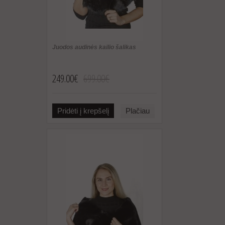
Juodos audinės kailio šalikas
249.00€
699.00€
Pridėti į krepšelį
Plačiau