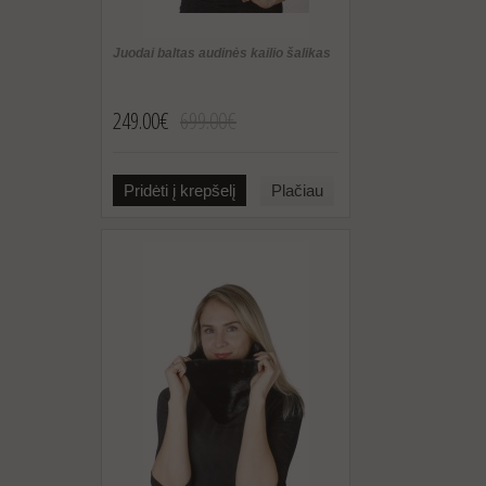
Juodai baltas audinės kailio šalikas
249.00€
699.00€
Pridėti į krepšelį
Plačiau