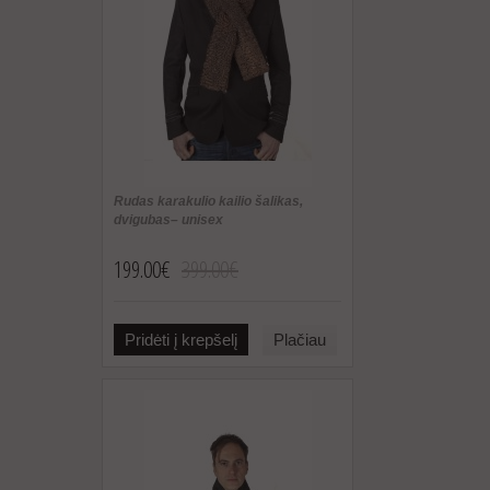
Rudas karakulio kailio šalikas,
dvigubas– unisex
199.00€
399.00€
Pridėti į krepšelį
Plačiau