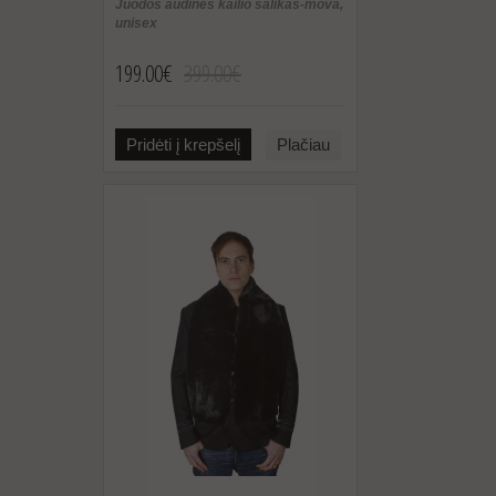
Juodos audinės kailio šalikas-mova,
unisex
199.00€
399.00€
Pridėti į krepšelį
Plačiau