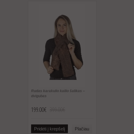
Rudas karakulio kailio šalikas –
dvigubas
199.00€
399.00€
Pridėti į krepšelį
Plačiau