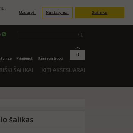
mu.
Uždaryti
Nustatymai
Sutinku
9
0
aitymas
Prisijungti
Užsiregistruoti
RIŠKI ŠALIKAI
KITI AKSESUARAI
lio šalikas