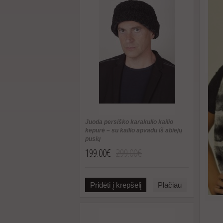
Juoda persiško karakulio kailio
kepurė – su kailio apvadu iš abiejų
pusių
199.00€
299.00€
Pridėti į krepšelį
Plačiau