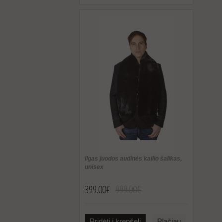
Ilgas juodos audinės kailio šalikas,
unisex
399.00€
999.00€
Pridėti į krepšelį
Plačiau