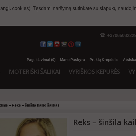
(angl. cookies). Tęsdami naršymą sutinkate su slapukų naudoji
+3706508222
Pageidavimai (0)
Mano Paskyra
Prekių Krepšelis
Atsisk
S
MOTERIŠKI ŠALIKAI
VYRIŠKOS KEPURĖS
VY
dinis
»
Reks – šinšila kailio šalikas
Reks – šinšila kai