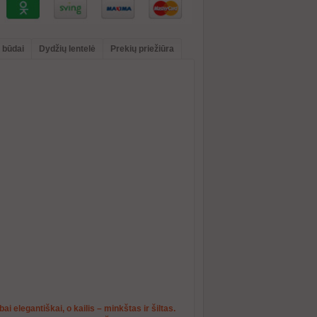
 būdai
Dydžių lentelė
Prekių priežiūra
ai elegantiškai, o kailis – minkštas ir šiltas.