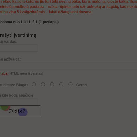
 rekso kailio tekstūros jis turi tokį švelnų pūką, kuris maloniai glosto kaklą. Ilgis 
nintelė smulkutė pastaba – reikia rūpintis prie užtrauktukų ar sagčių, kad nekris
rtinu visu 5 žvaigždutėmis – labai džiaugiuosi dovana!
odoma nuo 1 iki 1 iš 1 (1 puslapių)
rašyti įvertinimą
sų vardas:
sų apžvalga:
taba:
HTML nėra išverstas!
rtinimas:
Blogas
Geras
skite kodą apačioje: