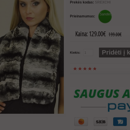
Prekės kodas:
SREXCHI
Sandėlyje
Prieinamumas:
Kaina:
129.00€
199.00€
Pridėti į 
Kiekis: