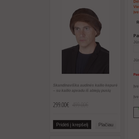
Dėl
Vie
įve
R
Pa
Jū
Jū
Pas
Skandinaviška audinės kailio kepurė
Įve
– su kailio apvadu iš abiejų pusių
Įve
299.00€
499.00€
Pridėti į krepšelį
Plačiau