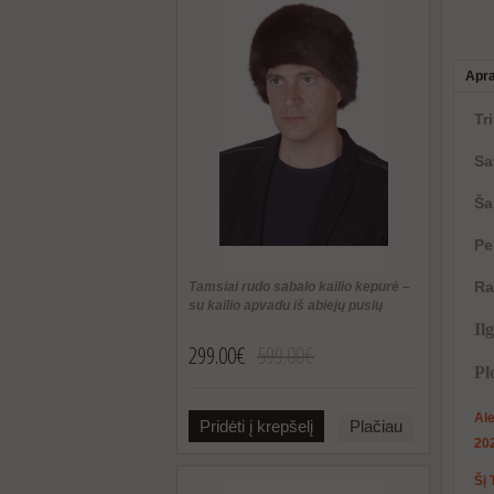
Apr
Tr
Sa
Ša
Pe
Ra
Tamsiai rudo sabalo kailio kepurė –
su kailio apvadu iš abiejų pusių
Il
299.00€
599.00€
Pl
Ale
Pridėti į krepšelį
Plačiau
20
Šį 