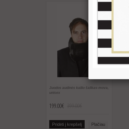
Juodos audinės kailio šalikas-mova,
unisex
199.00€
399.00€
Pridėti į krepšelį
Plačiau