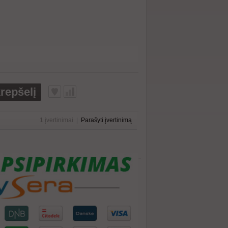
krepšelį
1 įvertinimai
|
Parašyti įvertinimą