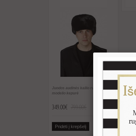
Juodos audinės kailio rusiško
modelio kepurė
349.00€
799.00€
Pridėti į krepšelį
Plačiau