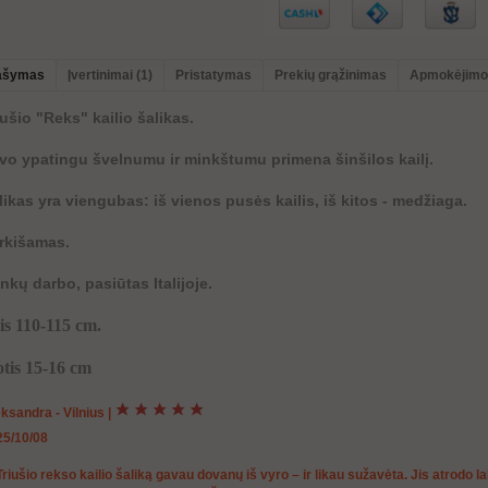
ašymas
Įvertinimai (1)
Pristatymas
Prekių grąžinimas
Apmokėjimo
iušio "Reks" kailio šalikas.
vo ypatingu švelnumu ir minkštumu primena šinšilos kailį.
likas yra viengubas: iš vienos pusės kailis, iš kitos - medžiaga.
rkišamas.
nkų darbo, pasiūtas Italijoje.
gis 110-115 cm.
otis 15-16 cm
ksandra - Vilnius
|
25/10/08
Triušio rekso kailio šaliką gavau dovanų iš vyro – ir likau sužavėta. Jis atrodo lab