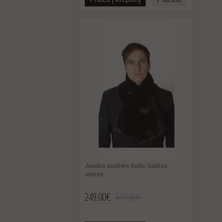
Juodos audinės kailio šalikas,
unisex
249.00€
699.00€